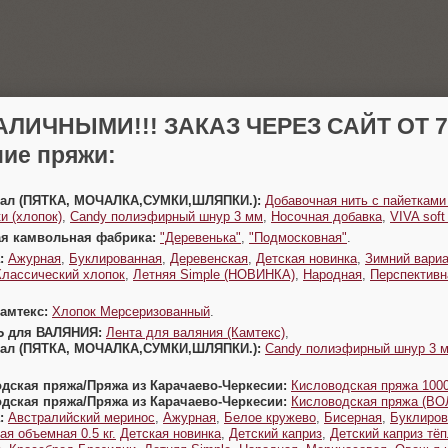
АЛИЧНЫМИ!!! ЗАКАЗ ЧЕРЕЗ САЙТ ОТ 70
ие пряжи:
Урал (ПЯТКА, МОЧАЛКА,СУМКИ,ШЛЯПКИ.):
Добавочная нить с пайетками
и (хлопок)
,
Candy полиэфирный шнур 3 мм
,
Носочная добавка
,
VIVA sof
ая камвольная фабрика:
"Деревенька"
,
"Подмосковная"
.
:
Ажурная
,
Буклированная
,
Деревенская
,
Детская новинка
,
Зимний вариа
Классический хлопок
,
Летняя Simple (НОВИНКА)
,
Народная
,
Перспективн
Камтекс:
Хлопок Мерсеризованный
.
Ь для ВАЛЯНИЯ:
Лента для валяния (Камтекс)
,
Урал (ПЯТКА, МОЧАЛКА,СУМКИ,ШЛЯПКИ.):
Candy полиэфирный шнур 3 
одская пряжа/Пряжа из Карачаево-Черкесии:
Кисловодская пряжа 1000
одская пряжа/Пряжа из Карачаево-Черкесии:
Кисловодская пряжа (В
:
Австралийский меринос
,
Ажурная
,
Белое кружево
,
Бисерная
,
Буклиров
ая объемная 0.5 кг.
Детская новинка
,
Детский каприз
,
Детский каприз тё