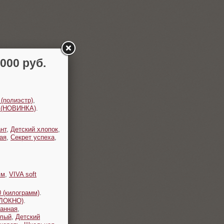
00 руб.
 (полиэстр)
,
t (НОВИНКА)
.
нт
,
Детский хлопок
,
ая
,
Секрет успеха
,
мм
,
VIVA soft
 (килограмм)
.
ОЛОКНО)
.
анная
,
плый
,
Детский