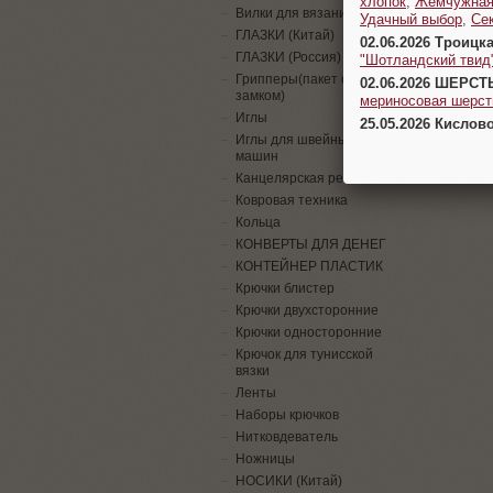
хлопок
,
Жемчужна
Вилки для вязания
Удачный выбор
,
Се
ГЛАЗКИ (Китай)
02.06.2026 Троицк
ГЛАЗКИ (Россия)
"Шотландский твид
Грипперы(пакет с
02.06.2026 ШЕРСТ
замком)
мериносовая шерсть
Иглы
25.05.2026 Кислов
Иглы для швейных
машин
Канцелярская резинка
Ковровая техника
Кольца
КОНВЕРТЫ ДЛЯ ДЕНЕГ
КОНТЕЙНЕР ПЛАСТИК
Крючки блистер
Крючки двухсторонние
Крючки односторонние
Крючок для тунисской
вязки
Ленты
Наборы крючков
Нитковдеватель
Ножницы
НОСИКИ (Китай)