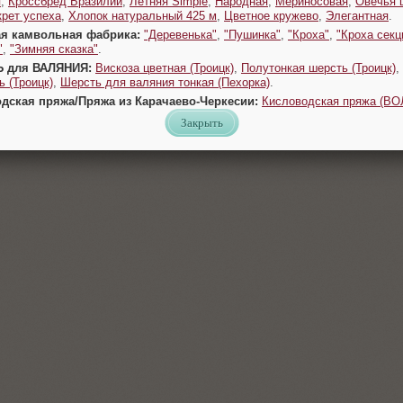
я
,
Кроссбред Бразилии
,
Летняя Simple
,
Народная
,
Мериносовая
,
Овечья 
крет успеха
,
Хлопок натуральный 425 м
,
Цветное кружево
,
Элегантная
.
ая камвольная фабрика:
"Деревенька"
,
"Пушинка"
,
"Кроха"
,
"Кроха секц
"
,
"Зимняя сказка"
.
Ь для ВАЛЯНИЯ:
Вискоза цветная (Троицк)
,
Полутонкая шерсть (Троицк)
,
 (Троицк)
,
Шерсть для валяния тонкая (Пехорка)
.
одская пряжа/Пряжа из Карачаево-Черкесии:
Кисловодская пряжа (В
Закрыть