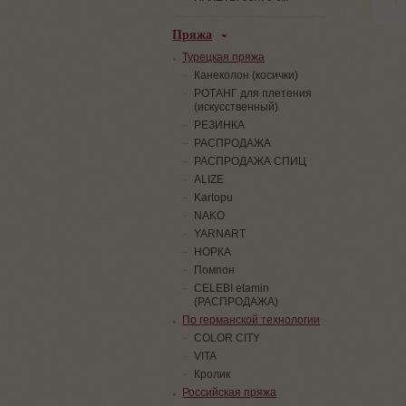
Пряжа
Турецкая пряжа
Канеколон (косички)
РОТАНГ для плетения
(искусственный)
PЕЗИНКА
РАСПРОДАЖА
РАСПРОДАЖА СПИЦ
ALIZE
Kartopu
NAKO
YARNART
НОРКА
Помпон
СELEBI etamin
(РАСПРОДАЖА)
По германской технологии
COLOR CITY
VITA
Кролик
Российская пряжа