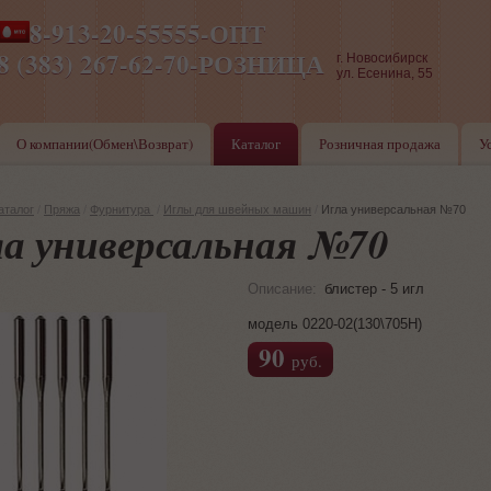
8-913-20-55555-ОПТ
ПН-ПТ 8-17,СБ-ВС 9-17
8 (383) 267-62-70-РОЗНИЦА
г. Новосибирск
ул. Есенина, 55
О компании(Обмен\Возврат)
Каталог
Розничная продажа
У
аталог
/
Пряжа
/
Фурнитура
/
Иглы для швейных машин
/
Игла универсальная №70
а универсальная №70
Описание:
блистер - 5 игл
модель 0220-02(130\705H)
90
руб.