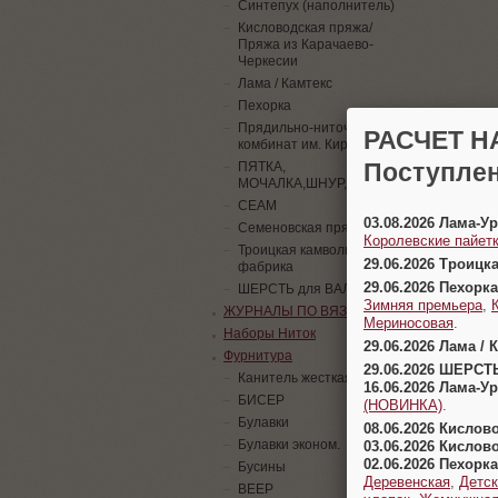
Синтепух (наполнитель)
Кисловодская пряжа/
Пряжа из Карачаево-
Черкесии
Лама / Камтекс
Пехорка
Прядильно-ниточный
РАСЧЕТ Н
комбинат им. Кирова
Поступлен
ПЯТКА,
МОЧАЛКА,ШНУР,ПАЙЕТКИ
СЕАМ
03.08.2026 Лама-
Семеновская пряжа
Королевские пайетк
Троицкая камвольная
29.06.2026 Троицк
фабрика
29.06.2026 Пехорка
ШЕРСТЬ для ВАЛЯНИЯ
Зимняя премьера
,
ЖУРНАЛЫ ПО ВЯЗАНИЮ
Мериносовая
.
Наборы Ниток
29.06.2026 Лама / 
Фурнитура
29.06.2026 ШЕРСТ
Канитель жесткая
16.06.2026 Лама-
БИСЕР
(НОВИНКА)
.
Булавки
08.06.2026 Кислов
Булавки эконом.
03.06.2026 Кислов
02.06.2026 Пехорка
Бусины
Деревенская
,
Детск
ВЕЕР