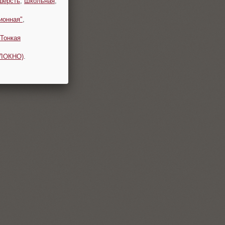
шерсть
,
Школьная
,
ионная"
,
Тонкая
ОЛОКНО)
.