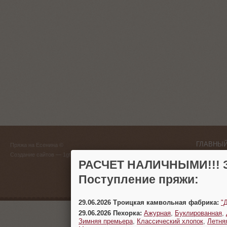
ГЛАВНЫЙ
Пряжа на Есенина ©
(383) 
Создание сайтов
— 1gt.ru
РАСЧЕТ НАЛИЧНЫМИ!!! З
г. Новосиб
Поступление пряжи:
29.06.2026 Троицкая камвольная фабрика:
"
29.06.2026 Пехорка:
Ажурная
,
Буклированная
,
Зимняя премьера
,
Классический хлопок
,
Летня