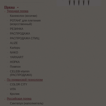
Пряжа
Турецкая пряжа
Канеколон (косички)
РОТАНГ для плетения
(искусственный)
PЕЗИНКА
РАСПРОДАЖА
РАСПРОДАЖА СПИЦ
ALIZE
Kartopu
NAKO
YARNART
НОРКА
Помпон
СELEBI etamin
(РАСПРОДАЖА)
По германской технологии
COLOR CITY
VITA
Кролик
Российская пряжа
Синтепух (наполнитель)