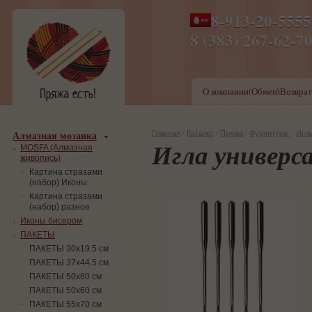
8-913-20-555
ПН-ПТ 8-17,СБ-ВС 9-1
8 (383) 267-6
О компании(Обмен\Возврат
Алмазная мозаика
Главная
/
Каталог
/
Пряжа
/
Фурнитура
/
Игл
Игла универс
MOSFA (Алмазная
живопись)
Картина стразами
(набор) Иконы
Картина стразами
(набор) разное
Иконы бисером
ПАКЕТЫ
ПАКЕТЫ 30х19.5 см
ПАКЕТЫ 37х44.5 см
ПАКЕТЫ 50х60 см
ПАКЕТЫ 50х60 см
ПАКЕТЫ 55х70 см