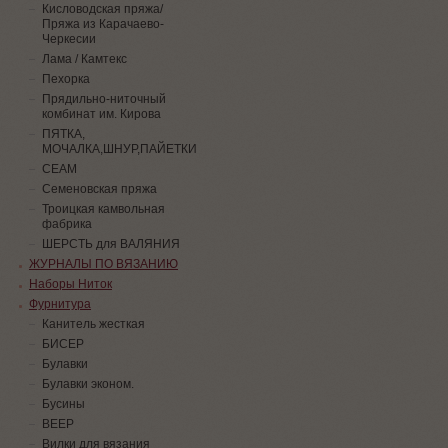
Кисловодская пряжа/
Пряжа из Карачаево-
Черкесии
Лама / Камтекс
Пехорка
Прядильно-ниточный
комбинат им. Кирова
ПЯТКА,
МОЧАЛКА,ШНУР,ПАЙЕТКИ
СЕАМ
Семеновская пряжа
Троицкая камвольная
фабрика
ШЕРСТЬ для ВАЛЯНИЯ
ЖУРНАЛЫ ПО ВЯЗАНИЮ
Наборы Ниток
Фурнитура
Канитель жесткая
БИСЕР
Булавки
Булавки эконом.
Бусины
ВЕЕР
Вилки для вязания