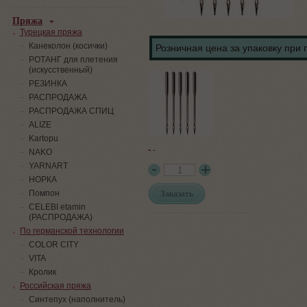
Пряжа
Турецкая пряжа
Канеколон (косички)
Розничная цена за упаковку при 
РОТАНГ для плетения
(искусственный)
PЕЗИНКА
РАСПРОДАЖА
РАСПРОДАЖА СПИЦ
ALIZE
Kartopu
-
-
NAKO
YARNART
НОРКА
Заказать
Помпон
СELEBI etamin
(РАСПРОДАЖА)
По германской технологии
COLOR CITY
VITA
Кролик
Российская пряжа
Синтепух (наполнитель)