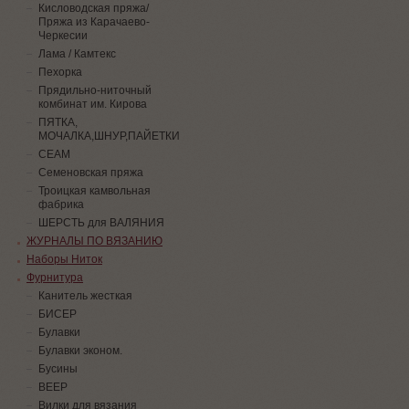
Кисловодская пряжа/
Пряжа из Карачаево-
Черкесии
Лама / Камтекс
Пехорка
Прядильно-ниточный
комбинат им. Кирова
ПЯТКА,
МОЧАЛКА,ШНУР,ПАЙЕТКИ
СЕАМ
Семеновская пряжа
Троицкая камвольная
фабрика
ШЕРСТЬ для ВАЛЯНИЯ
ЖУРНАЛЫ ПО ВЯЗАНИЮ
Наборы Ниток
Фурнитура
Канитель жесткая
БИСЕР
Булавки
Булавки эконом.
Бусины
ВЕЕР
Вилки для вязания