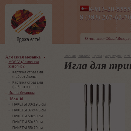
8-913-20-555
ПН-ПТ 8-17,СБ-ВС 9-1
8 (383) 267-6
О компании(Обмен\Возврат
Алмазная мозаика
Главная
/
Каталог
/
Пряжа
/
Фурнитура
/
Игл
Игла для тр
MOSFA (Алмазная
живопись)
Картина стразами
(набор) Иконы
Картина стразами
(набор) разное
Иконы бисером
ПАКЕТЫ
ПАКЕТЫ 30х19.5 см
ПАКЕТЫ 37х44.5 см
ПАКЕТЫ 50х60 см
ПАКЕТЫ 50х60 см
ПАКЕТЫ 55х70 см