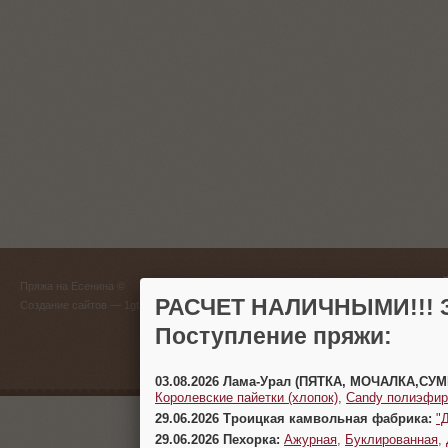
ГЛАВНЫЙ
Пряжа на Есенина ©
(383) 
РАСЧЕТ НАЛИЧНЫМИ!!! З
Создание сайтов
— 1gt.ru
Поступление пряжи:
г. Новосиб
03.08.2026 Лама-Урал (ПЯТКА, МОЧАЛКА,СУ
Королевские пайетки (хлопок)
,
Candy полиэфир
29.06.2026 Троицкая камвольная фабрика:
"
29.06.2026 Пехорка:
Ажурная
,
Буклированная
,