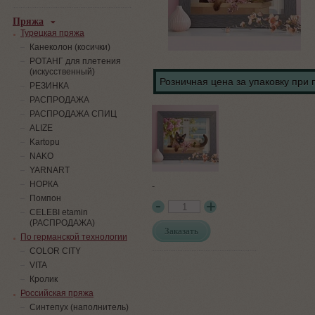
Пряжа
Турецкая пряжа
Канеколон (косички)
РОТАНГ для плетения
(искусственный)
Розничная цена за упаковку при 
PЕЗИНКА
РАСПРОДАЖА
РАСПРОДАЖА СПИЦ
ALIZE
Kartopu
NAKO
YARNART
-
НОРКА
Помпон
СELEBI etamin
(РАСПРОДАЖА)
Заказать
По германской технологии
COLOR CITY
VITA
Кролик
Российская пряжа
Синтепух (наполнитель)