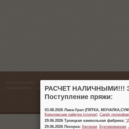
ГЛАВНЫЙ
Пряжа на Есенина ©
(383) 
РАСЧЕТ НАЛИЧНЫМИ!!! З
Создание сайтов
— 1gt.ru
Поступление пряжи:
г. Новосиб
03.08.2026 Лама-Урал (ПЯТКА, МОЧАЛКА,СУ
Королевские пайетки (хлопок)
,
Candy полиэфир
29.06.2026 Троицкая камвольная фабрика:
"
29.06.2026 Пехорка:
Ажурная
,
Буклированная
,