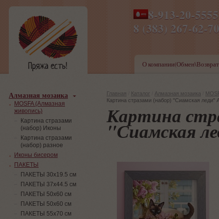
8-913-20-555
ПН-ПТ 8-17,СБ-ВС 9-1
8 (383) 267-6
О компании(Обмен\Возврат
Алмазная мозаика
Главная
/
Каталог
/
Алмазная мозаика
/
MOSF
Картина стразами (набор) "Сиамская леди"
MOSFA (Алмазная
Картина стра
живопись)
Картина стразами
"Сиамская л
(набор) Иконы
Картина стразами
(набор) разное
Иконы бисером
ПАКЕТЫ
ПАКЕТЫ 30х19.5 см
ПАКЕТЫ 37х44.5 см
ПАКЕТЫ 50х60 см
ПАКЕТЫ 50х60 см
ПАКЕТЫ 55х70 см