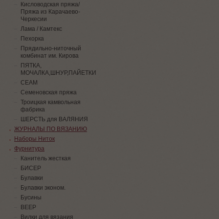
Кисловодская пряжа/
Пряжа из Карачаево-
Черкесии
Лама / Камтекс
Пехорка
Прядильно-ниточный
комбинат им. Кирова
ПЯТКА,
МОЧАЛКА,ШНУР,ПАЙЕТКИ
СЕАМ
Семеновская пряжа
Троицкая камвольная
фабрика
ШЕРСТЬ для ВАЛЯНИЯ
ЖУРНАЛЫ ПО ВЯЗАНИЮ
Наборы Ниток
Фурнитура
Канитель жесткая
БИСЕР
Булавки
Булавки эконом.
Бусины
ВЕЕР
Вилки для вязания