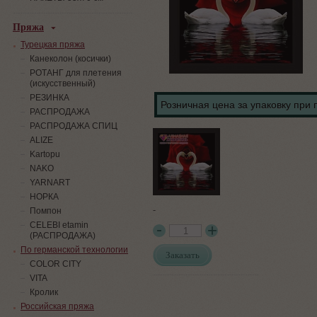
Пряжа
Турецкая пряжа
Канеколон (косички)
РОТАНГ для плетения
(искусственный)
PЕЗИНКА
Розничная цена за упаковку при 
РАСПРОДАЖА
РАСПРОДАЖА СПИЦ
ALIZE
Kartopu
NAKO
YARNART
НОРКА
-
Помпон
СELEBI etamin
(РАСПРОДАЖА)
По германской технологии
Заказать
COLOR CITY
VITA
Кролик
Российская пряжа