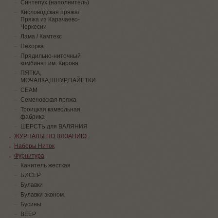
Синтепух (наполнитель)
Кисловодская пряжа/
Пряжа из Карачаево-
Черкесии
Лама / Камтекс
Пехорка
Прядильно-ниточный
комбинат им. Кирова
ПЯТКА,
МОЧАЛКА,ШНУР,ПАЙЕТКИ
СЕАМ
Семеновская пряжа
Троицкая камвольная
фабрика
ШЕРСТЬ для ВАЛЯНИЯ
ЖУРНАЛЫ ПО ВЯЗАНИЮ
Наборы Ниток
Фурнитура
Канитель жесткая
БИСЕР
Булавки
Булавки эконом.
Бусины
ВЕЕР