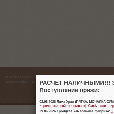
ГЛАВНЫЙ
Пряжа на Есенина ©
(383) 
РАСЧЕТ НАЛИЧНЫМИ!!! З
Создание сайтов
— 1gt.ru
Поступление пряжи:
г. Новосиб
03.08.2026 Лама-Урал (ПЯТКА, МОЧАЛКА,СУ
Королевские пайетки (хлопок)
,
Candy полиэфир
29.06.2026 Троицкая камвольная фабрика:
"