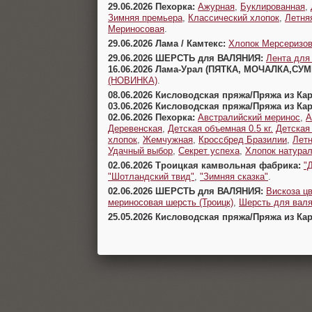
29.06.2026 Пехорка:
Ажурная
,
Буклированная
,
Зимняя премьера
,
Классический хлопок
,
Летня
Мериносовая
.
29.06.2026 Лама / Камтекс:
Хлопок Мерсеризо
29.06.2026 ШЕРСТЬ для ВАЛЯНИЯ:
Лента для
16.06.2026 Лама-Урал (ПЯТКА, МОЧАЛКА,СУ
(НОВИНКА)
.
08.06.2026 Кисловодская пряжа/Пряжа из Ка
03.06.2026 Кисловодская пряжа/Пряжа из Ка
02.06.2026 Пехорка:
Австралийский меринос
,
А
Деревенская
,
Детская объемная 0.5 кг.
Детская
хлопок
,
Жемчужная
,
Кроссбред Бразилии
,
Летн
Удачный выбор
,
Секрет успеха
,
Хлопок натура
02.06.2026 Троицкая камвольная фабрика:
"
"Шотландский твид"
,
"Зимняя сказка"
.
02.06.2026 ШЕРСТЬ для ВАЛЯНИЯ:
Вискоза цв
мериносовая шерсть (Троицк)
,
Шерсть для валя
25.05.2026 Кисловодская пряжа/Пряжа из Ка