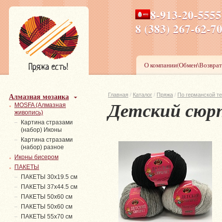
8-913-20-555
ПН-ПТ 8-17,СБ-ВС 9-1
8 (383) 267-6
О компании(Обмен\Возврат
Алмазная мозаика
Главная
/
Каталог
/
Пряжа
/
По германской т
Детский сюр
MOSFA (Алмазная
живопись)
Картина стразами
(набор) Иконы
Картина стразами
(набор) разное
Иконы бисером
ПАКЕТЫ
ПАКЕТЫ 30х19.5 см
ПАКЕТЫ 37х44.5 см
ПАКЕТЫ 50х60 см
ПАКЕТЫ 50х60 см
ПАКЕТЫ 55х70 см