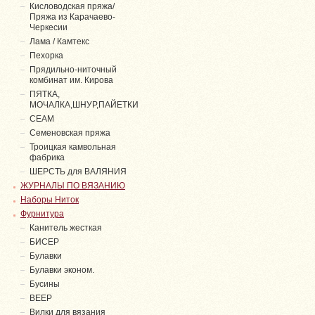
Кисловодская пряжа/
Пряжа из Карачаево-
Черкесии
Лама / Камтекс
Пехорка
Прядильно-ниточный
комбинат им. Кирова
ПЯТКА,
МОЧАЛКА,ШНУР,ПАЙЕТКИ
СЕАМ
Семеновская пряжа
Троицкая камвольная
фабрика
ШЕРСТЬ для ВАЛЯНИЯ
ЖУРНАЛЫ ПО ВЯЗАНИЮ
Наборы Ниток
Фурнитура
Канитель жесткая
БИСЕР
Булавки
Булавки эконом.
Бусины
ВЕЕР
Вилки для вязания