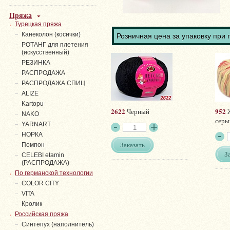
Пряжа
Турецкая пряжа
Канеколон (косички)
Розничная цена за упаковку при 
РОТАНГ для плетения
(искусственный)
PЕЗИНКА
РАСПРОДАЖА
РАСПРОДАЖА СПИЦ
ALIZE
Kartopu
2622
952
Черный
Ж
NAKO
серы
YARNART
НОРКА
Заказать
Помпон
З
СELEBI etamin
(РАСПРОДАЖА)
По германской технологии
COLOR CITY
VITA
Кролик
Российская пряжа
Синтепух (наполнитель)