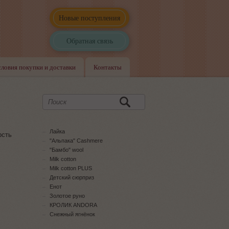
Новые поступления
Обратная связь
словия покупки и доставки
Контакты
Лайка
рсть
"Альпака" Cashmere
"Бамбо" wool
Milk cotton
Milk cotton PLUS
Детский сюрприз
Енот
Золотое руно
КРОЛИК ANDORA
Снежный ягнёнок