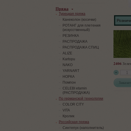
Пряжа
Турецкая пряжа
Канеколон (косички)
Розничн
РОТАНГ для плетения
(искусственный)
PЕЗИНКА
РАСПРОДАЖА
РАСПРОДАЖА СПИЦ
ALIZE
Kartopu
2406
Зеле
NAKO
YARNART
НОРКА
Заказат
Помпон
СELEBI etamin
(РАСПРОДАЖА)
По германской технологии
COLOR CITY
VITA
Кролик
Российская пряжа
Синтепух (наполнитель)