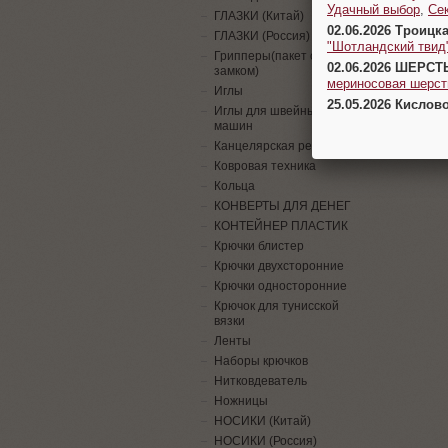
Удачный выбор
,
Се
ГЛАЗКИ (Китай)
02.06.2026 Троицк
ГЛАЗКИ (Россия)
"Шотландский твид
Грипперы(пакет с
02.06.2026 ШЕРСТ
замком)
мериносовая шерсть
Иглы
25.05.2026 Кислов
Иглы для швейных
машин
Канцелярская резинка
Ковровая техника
Кольца
КОНВЕРТЫ ДЛЯ ДЕНЕГ
КОНТЕЙНЕР ПЛАСТИК
Крючки блистер
Крючки двухсторонние
Крючки односторонние
Крючок для тунисской
вязки
Ленты
Наборы крючков
Нитковдеватель
Ножницы
НОСИКИ (Китай)
НОСИКИ (Россия)