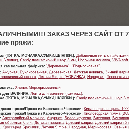
АЛИЧНЫМИ!!! ЗАКАЗ ЧЕРЕЗ САЙТ ОТ 70
ие пряжи:
Урал (ПЯТКА, МОЧАЛКА,СУМКИ,ШЛЯПКИ.):
Добавочная нить с пайетками
и (хлопок)
,
Candy полиэфирный шнур 3 мм
,
Носочная добавка
,
VIVA sof
ая камвольная фабрика:
"Деревенька"
,
"Подмосковная"
.
:
Ажурная
,
Буклированная
,
Деревенская
,
Детская новинка
,
Зимний вариа
Классический хлопок
,
Летняя Simple (НОВИНКА)
,
Народная
,
Перспективн
Камтекс:
Хлопок Мерсеризованный
.
Ь для ВАЛЯНИЯ:
Лента для валяния (Камтекс)
,
Урал (ПЯТКА, МОЧАЛКА,СУМКИ,ШЛЯПКИ.):
Candy полиэфирный шнур 3 
одская пряжа/Пряжа из Карачаево-Черкесии:
Кисловодская пряжа 1000
одская пряжа/Пряжа из Карачаево-Черкесии:
Кисловодская пряжа (В
:
Австралийский меринос
,
Ажурная
,
Белое кружево
,
Бисерная
,
Буклиров
ая объемная 0.5 кг.
Детская новинка
,
Детский каприз
,
Детский каприз тё
я
,
Кроссбред Бразилии
,
Летняя Simple
,
Народная
,
Мериносовая
,
Овечья 