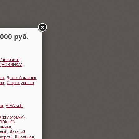
00 руб.
 (полиэстр)
,
t (НОВИНКА)
.
нт
,
Детский хлопок
,
ая
,
Секрет успеха
,
мм
,
VIVA soft
 (килограмм)
.
ОЛОКНО)
.
анная
,
плый
,
Детский
шерсть
,
Школьная
,