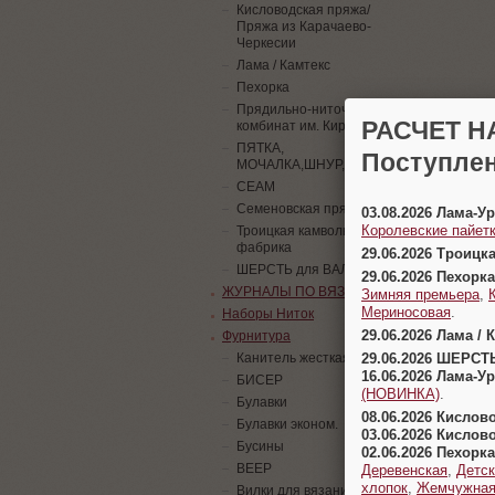
Кисловодская пряжа/
Пряжа из Карачаево-
Черкесии
Лама / Камтекс
Пехорка
Прядильно-ниточный
РАСЧЕТ Н
комбинат им. Кирова
ПЯТКА,
Поступлен
МОЧАЛКА,ШНУР,ПАЙЕТКИ
СЕАМ
Семеновская пряжа
03.08.2026 Лама-
Королевские пайетк
Троицкая камвольная
фабрика
29.06.2026 Троицк
ШЕРСТЬ для ВАЛЯНИЯ
29.06.2026 Пехорка
ЖУРНАЛЫ ПО ВЯЗАНИЮ
Зимняя премьера
,
Мериносовая
.
Наборы Ниток
29.06.2026 Лама / 
Фурнитура
29.06.2026 ШЕРСТ
Канитель жесткая
16.06.2026 Лама-
БИСЕР
(НОВИНКА)
.
Булавки
08.06.2026 Кислов
Булавки эконом.
03.06.2026 Кислов
Бусины
02.06.2026 Пехорка
ВЕЕР
Деревенская
,
Детск
хлопок
,
Жемчужна
Вилки для вязания