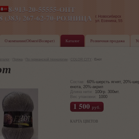
8-913-20-55555-ОПТ
ПН-ПТ 8-17,СБ-ВС 9-17
8 (383) 267-62-70-РОЗНИЦА
г. Новосибирск
ул. Есенина, 55
О компании(Обмен\Возврат)
Каталог
Розничная продажа
У
аталог
/
Пряжа
/
По германской технологии
/
COLOR CITY
/
Енот
от
Состав:
60%-шерсть ягнят, 20%-ше
енота, 20%-акрил
Длина нити:
100гр. 300мт.
Вес упаковки:
1000
1 500
руб.
КАРТА ЦВЕТОВ