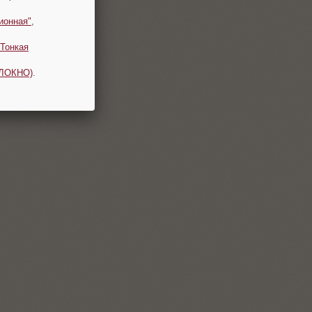
ионная"
,
Тонкая
ОЛОКНО)
.