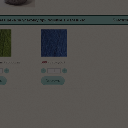
ая цена за упаковку при покупке в магазине:
5 мотко
308
ный горошек
яр.голубой
ь
Заказать