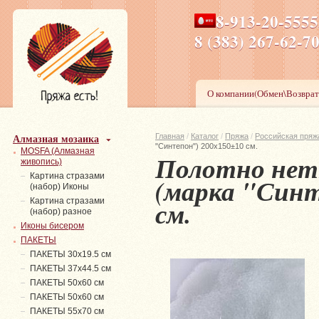
8-913-20-555
ПН-ПТ 8-17,СБ-ВС 9-1
8 (383) 267-6
О компании(Обмен\Возврат
Алмазная мозаика
Главная
/
Каталог
/
Пряжа
/
Российская пряж
"Синтепон") 200х150±10 см.
MOSFA (Алмазная
Полотно нет
живопись)
Картина стразами
(марка "Синт
(набор) Иконы
см.
Картина стразами
(набор) разное
Иконы бисером
ПАКЕТЫ
ПАКЕТЫ 30х19.5 см
ПАКЕТЫ 37х44.5 см
ПАКЕТЫ 50х60 см
ПАКЕТЫ 50х60 см
ПАКЕТЫ 55х70 см