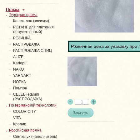
Пряжа
Турецкая пряжа
Канеколон (косички)
РОТАНГ для плетения
(искусственный)
PЕЗИНКА
РАСПРОДАЖА
Розничная цена за упаковку при 
РАСПРОДАЖА СПИЦ
ALIZE
Kartopu
NAKO
YARNART
НОРКА
Помпон
-
СELEBI etamin
(РАСПРОДАЖА)
По германской технологии
COLOR CITY
Заказать
VITA
Кролик
Российская пряжа
Синтепух (наполнитель)