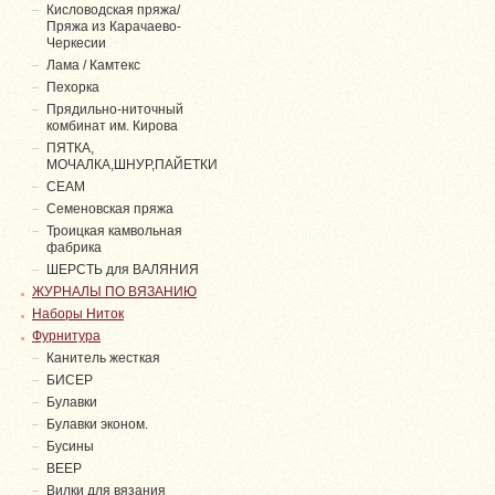
Кисловодская пряжа/
Пряжа из Карачаево-
Черкесии
Лама / Камтекс
Пехорка
Прядильно-ниточный
комбинат им. Кирова
ПЯТКА,
МОЧАЛКА,ШНУР,ПАЙЕТКИ
СЕАМ
Семеновская пряжа
Троицкая камвольная
фабрика
ШЕРСТЬ для ВАЛЯНИЯ
ЖУРНАЛЫ ПО ВЯЗАНИЮ
Наборы Ниток
Фурнитура
Канитель жесткая
БИСЕР
Булавки
Булавки эконом.
Бусины
ВЕЕР
Вилки для вязания