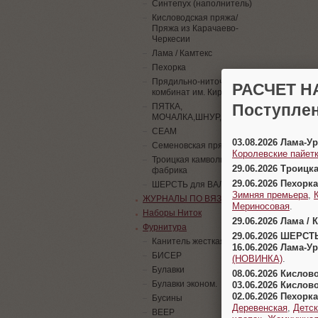
Синтепух (наполнитель)
Кисловодская пряжа/
Пряжа из Карачаево-
Черкесии
Лама / Камтекс
Пехорка
Прядильно-ниточный
РАСЧЕТ Н
комбинат им. Кирова
Поступлен
ПЯТКА,
МОЧАЛКА,ШНУР,ПАЙЕТКИ
СЕАМ
03.08.2026 Лама-
Семеновская пряжа
Королевские пайетк
Троицкая камвольная
29.06.2026 Троицк
фабрика
29.06.2026 Пехорка
ШЕРСТЬ для ВАЛЯНИЯ
Зимняя премьера
,
ЖУРНАЛЫ ПО ВЯЗАНИЮ
Мериносовая
.
Наборы Ниток
29.06.2026 Лама / 
Фурнитура
29.06.2026 ШЕРСТ
Канитель жесткая
16.06.2026 Лама-
БИСЕР
(НОВИНКА)
.
Булавки
08.06.2026 Кислов
Булавки эконом.
03.06.2026 Кислов
02.06.2026 Пехорка
Бусины
Деревенская
,
Детск
ВЕЕР