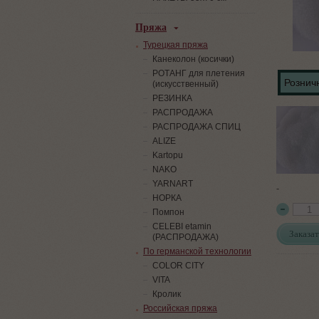
Пряжа
Турецкая пряжа
Канеколон (косички)
РОТАНГ для плетения
Розничн
(искусственный)
PЕЗИНКА
РАСПРОДАЖА
РАСПРОДАЖА СПИЦ
ALIZE
Kartopu
NAKO
YARNART
-
НОРКА
Помпон
СELEBI etamin
Заказат
(РАСПРОДАЖА)
По германской технологии
COLOR CITY
VITA
Кролик
Российская пряжа