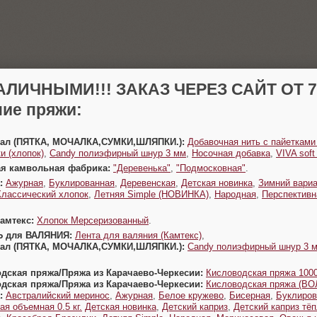
АЛИЧНЫМИ!!! ЗАКАЗ ЧЕРЕЗ САЙТ ОТ 70
ие пряжи:
Урал (ПЯТКА, МОЧАЛКА,СУМКИ,ШЛЯПКИ.):
Добавочная нить с пайетками
и (хлопок)
,
Candy полиэфирный шнур 3 мм
,
Носочная добавка
,
VIVA sof
ая камвольная фабрика:
"Деревенька"
,
"Подмосковная"
.
:
Ажурная
,
Буклированная
,
Деревенская
,
Детская новинка
,
Зимний вариа
Классический хлопок
,
Летняя Simple (НОВИНКА)
,
Народная
,
Перспективн
Камтекс:
Хлопок Мерсеризованный
.
Ь для ВАЛЯНИЯ:
Лента для валяния (Камтекс)
,
Урал (ПЯТКА, МОЧАЛКА,СУМКИ,ШЛЯПКИ.):
Candy полиэфирный шнур 3 
одская пряжа/Пряжа из Карачаево-Черкесии:
Кисловодская пряжа 1000
одская пряжа/Пряжа из Карачаево-Черкесии:
Кисловодская пряжа (В
:
Австралийский меринос
,
Ажурная
,
Белое кружево
,
Бисерная
,
Буклиров
ая объемная 0.5 кг.
Детская новинка
,
Детский каприз
,
Детский каприз тё