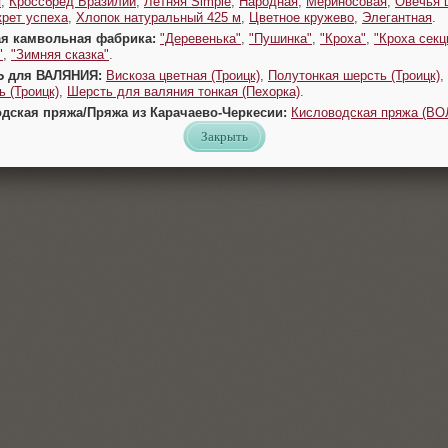
я
,
Кроссбред Бразилии
,
Летняя Simple
,
Народная
,
Мериносовая
,
Овечья 
крет успеха
,
Хлопок натуральный 425 м
,
Цветное кружево
,
Элегантная
.
ая камвольная фабрика:
"Деревенька"
,
"Пушинка"
,
"Кроха"
,
"Кроха секц
"
,
"Зимняя сказка"
.
Ь для ВАЛЯНИЯ:
Вискоза цветная (Троицк)
,
Полутонкая шерсть (Троицк)
,
 (Троицк)
,
Шерсть для валяния тонкая (Пехорка)
.
одская пряжа/Пряжа из Карачаево-Черкесии:
Кисловодская пряжа (В
Закрыть