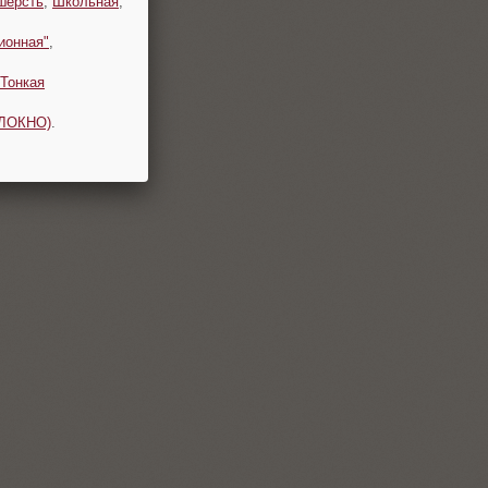
шерсть
,
Школьная
,
ионная"
,
Тонкая
ОЛОКНО)
.