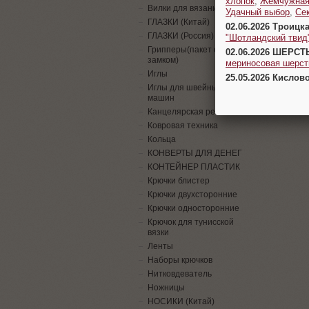
хлопок
,
Жемчужна
Вилки для вязания
Удачный выбор
,
Се
ГЛАЗКИ (Китай)
02.06.2026 Троицк
ГЛАЗКИ (Россия)
"Шотландский твид
Грипперы(пакет с
02.06.2026 ШЕРСТ
замком)
мериносовая шерсть
Иглы
25.05.2026 Кислов
Иглы для швейных
машин
Канцелярская резинка
Ковровая техника
Кольца
КОНВЕРТЫ ДЛЯ ДЕНЕГ
КОНТЕЙНЕР ПЛАСТИК
Крючки блистер
Крючки двухсторонние
Крючки односторонние
Крючок для тунисской
вязки
Ленты
Наборы крючков
Нитковдеватель
Ножницы
НОСИКИ (Китай)