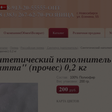
8-913-20-55555-ОПТ
ПН-ПТ 8-17,СБ-ВС 9-17
8 (383) 267-62-70-РОЗНИЦА
г. Новосибирск
ул. Есенина, 55
О компании(Обмен\Возврат)
Каталог
Розничная продажа
У
аталог
/
Пряжа
/
Российская пряжа
/
Синтепух (наполнитель)
/
Синтетический наполни
рочес) 0,2 кг
нтетический наполнитель
mma" (прочес) 0,2 кг
Состав:
100% Полиэфир
Вес упаковки:
200 гр.
200
руб.
КАРТА ЦВЕТОВ