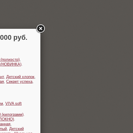
00 руб.
 (полиэстр)
,
t (НОВИНКА)
.
нт
,
Детский хлопок
,
ая
,
Секрет успеха
,
мм
,
VIVA soft
 (килограмм)
.
ОЛОКНО)
.
анная
,
плый
,
Детский