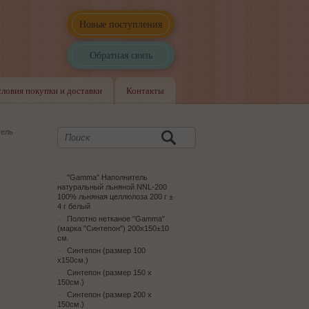
Новые поступления
Обратная связь
словия покупки и доставки
Контакты
тель
"Gamma" Наполнитель
натуральный льняной NNL-200
100% льняная целлюлоза 200 г ±
4 г белый
Полотно нетканое "Gamma"
(марка "Синтепон") 200х150±10
см.
Синтепон (размер 100
х150см.)
Синтепон (размер 150 х
150см.)
Синтепон (размер 200 х
150см.)