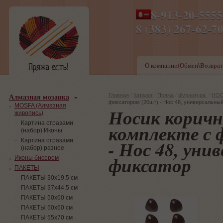
8-913-20-555
ПН-ПТ 8-17,СБ-ВС 9-1
8 (383) 267-6
О компании(Обмен\Возврат
Алмазная мозаика
Главная
/
Каталог
/
Пряжа
/
Фурнитура
/
НОС
фиксатором (20шт) - Нос 48, универсальны
MOSFA (Алмазная
Носик коричне
живопись)
Картина стразами
комплекте с 
(набор) Иконы
- Нос 48, уни
Картина стразами
(набор) разное
фиксатор
Иконы бисером
ПАКЕТЫ
ПАКЕТЫ 30х19.5 см
ПАКЕТЫ 37х44.5 см
ПАКЕТЫ 50х60 см
ПАКЕТЫ 50х60 см
ПАКЕТЫ 55х70 см