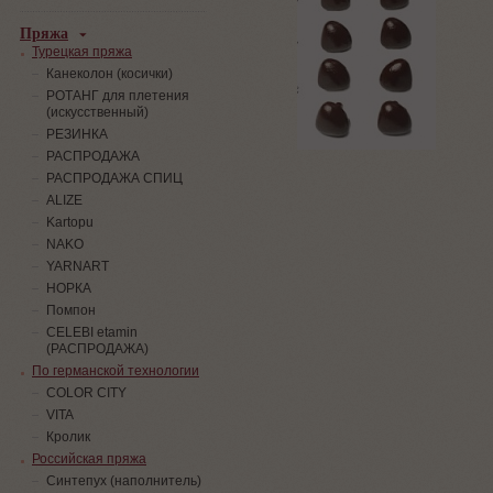
Пряжа
Турецкая пряжа
Канеколон (косички)
РОТАНГ для плетения
(искусственный)
PЕЗИНКА
РАСПРОДАЖА
РАСПРОДАЖА СПИЦ
ALIZE
Kartopu
NAKO
YARNART
НОРКА
Помпон
СELEBI etamin
(РАСПРОДАЖА)
По германской технологии
COLOR CITY
VITA
Кролик
Российская пряжа
Синтепух (наполнитель)