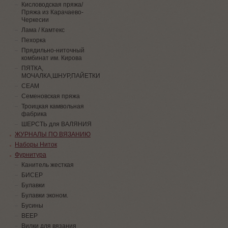
Кисловодская пряжа/
Пряжа из Карачаево-
Черкесии
Лама / Камтекс
Пехорка
Прядильно-ниточный
комбинат им. Кирова
ПЯТКА,
МОЧАЛКА,ШНУР,ПАЙЕТКИ
СЕАМ
Семеновская пряжа
Троицкая камвольная
фабрика
ШЕРСТЬ для ВАЛЯНИЯ
ЖУРНАЛЫ ПО ВЯЗАНИЮ
Наборы Ниток
Фурнитура
Канитель жесткая
БИСЕР
Булавки
Булавки эконом.
Бусины
ВЕЕР
Вилки для вязания