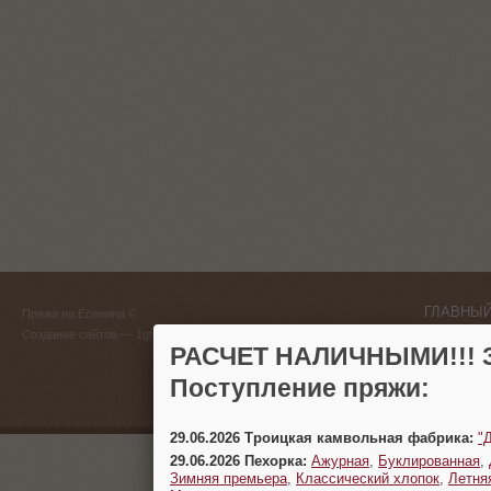
ГЛАВНЫЙ
Пряжа на Есенина ©
(383) 
Создание сайтов
— 1gt.ru
РАСЧЕТ НАЛИЧНЫМИ!!! З
г. Новосиб
Поступление пряжи:
29.06.2026 Троицкая камвольная фабрика:
"
29.06.2026 Пехорка:
Ажурная
,
Буклированная
,
Зимняя премьера
,
Классический хлопок
,
Летня