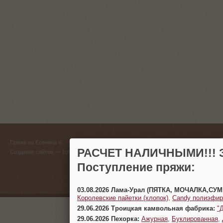
ГЛАВНЫЙ
Пряжа на Есенина ©
(383) 
РАСЧЕТ НАЛИЧНЫМИ!!! З
Создание сайтов
— 1gt.ru
Поступление пряжи:
г. Новосиб
03.08.2026 Лама-Урал (ПЯТКА, МОЧАЛКА,СУ
Королевские пайетки (хлопок)
,
Candy полиэфир
29.06.2026 Троицкая камвольная фабрика:
"
29.06.2026 Пехорка:
Ажурная
,
Буклированная
,