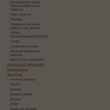
Кисловодская пряжа/
Пряжа из Карачаево-
Черкесии
Лама / Камтекс
Пехорка
Прядильно-ниточный
комбинат им. Кирова
ПЯТКА,
МОЧАЛКА,ШНУР,ПАЙЕТКИ
СЕАМ
Семеновская пряжа
Троицкая камвольная
фабрика
ШЕРСТЬ для ВАЛЯНИЯ
ЖУРНАЛЫ ПО ВЯЗАНИЮ
Наборы Ниток
Фурнитура
Канитель жесткая
БИСЕР
Булавки
Булавки эконом.
Бусины
ВЕЕР
Вилки для вязания