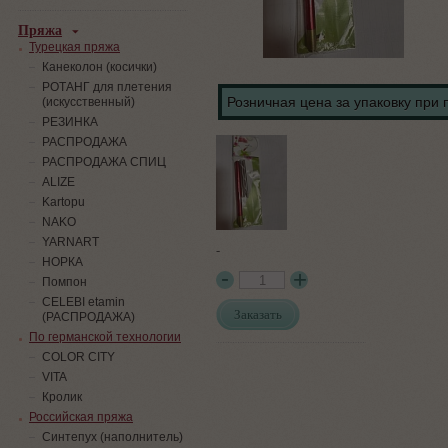
Пряжа
Турецкая пряжа
Канеколон (косички)
РОТАНГ для плетения
Розничная цена за упаковку при 
(искусственный)
PЕЗИНКА
РАСПРОДАЖА
РАСПРОДАЖА СПИЦ
ALIZE
Kartopu
NAKO
YARNART
-
НОРКА
Помпон
СELEBI etamin
Заказать
(РАСПРОДАЖА)
По германской технологии
COLOR CITY
VITA
Кролик
Российская пряжа
Синтепух (наполнитель)