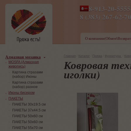
8-913-20-555
ПН-ПТ 8-17,СБ-ВС 9-1
8 (383) 267-6
О компании(Обмен\Возврат
Алмазная мозаика
Главная
/
Каталог
/
Пряжа
/
Фурнитура
/
Ковр
Ковровая тех
MOSFA (Алмазная
живопись)
иголки)
Картина стразами
(набор) Иконы
Картина стразами
(набор) разное
Иконы бисером
ПАКЕТЫ
ПАКЕТЫ 30х19.5 см
ПАКЕТЫ 37х44.5 см
ПАКЕТЫ 50х60 см
ПАКЕТЫ 50х60 см
ПАКЕТЫ 55х70 см