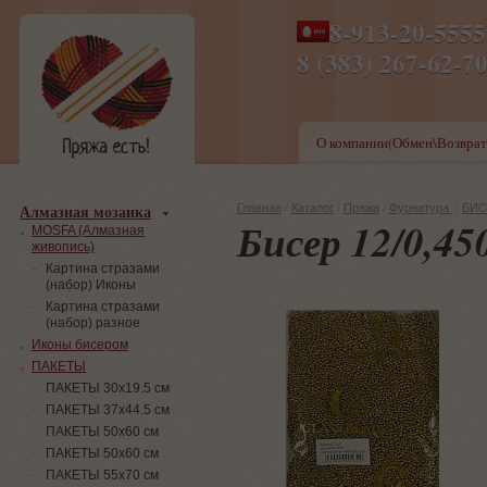
8-913-20-555
ПН-ПТ 8-17,СБ-ВС 9-1
8 (383) 267-6
О компании(Обмен\Возврат
Алмазная мозаика
Главная
/
Каталог
/
Пряжа
/
Фурнитура
/
БИС
Бисер 12/0,45
MOSFA (Алмазная
живопись)
Картина стразами
(набор) Иконы
Картина стразами
(набор) разное
Иконы бисером
ПАКЕТЫ
ПАКЕТЫ 30х19.5 см
ПАКЕТЫ 37х44.5 см
ПАКЕТЫ 50х60 см
ПАКЕТЫ 50х60 см
ПАКЕТЫ 55х70 см