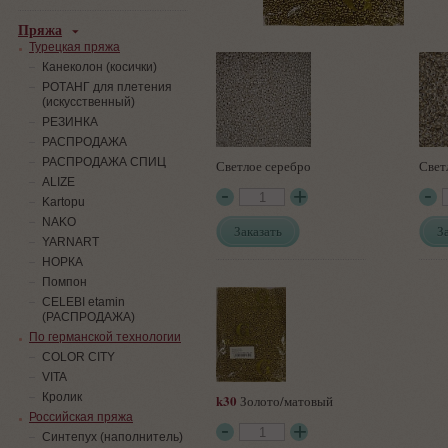
Пряжа
Турецкая пряжа
Канеколон (косички)
РОТАНГ для плетения
(искусственный)
PЕЗИНКА
РАСПРОДАЖА
РАСПРОДАЖА СПИЦ
Светлое серебро
Свет
ALIZE
Kartopu
NAKO
Заказать
З
YARNART
НОРКА
Помпон
СELEBI etamin
(РАСПРОДАЖА)
По германской технологии
COLOR CITY
VITA
Кролик
k30
Золото/матовый
Российская пряжа
Синтепух (наполнитель)