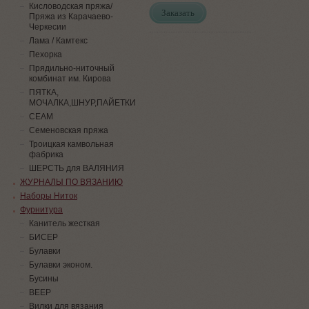
Кисловодская пряжа/
Заказать
Пряжа из Карачаево-
Черкесии
Лама / Камтекс
Пехорка
Прядильно-ниточный
комбинат им. Кирова
ПЯТКА,
МОЧАЛКА,ШНУР,ПАЙЕТКИ
СЕАМ
Семеновская пряжа
Троицкая камвольная
фабрика
ШЕРСТЬ для ВАЛЯНИЯ
ЖУРНАЛЫ ПО ВЯЗАНИЮ
Наборы Ниток
Фурнитура
Канитель жесткая
БИСЕР
Булавки
Булавки эконом.
Бусины
ВЕЕР
Вилки для вязания