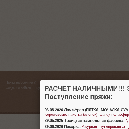
ГЛАВНЫЙ
Пряжа на Есенина ©
(383) 
РАСЧЕТ НАЛИЧНЫМИ!!! З
Создание сайтов
— 1gt.ru
Поступление пряжи:
г. Новосиб
03.08.2026 Лама-Урал (ПЯТКА, МОЧАЛКА,СУ
Королевские пайетки (хлопок)
,
Candy полиэфир
29.06.2026 Троицкая камвольная фабрика:
"
29.06.2026 Пехорка:
Ажурная
,
Буклированная
,