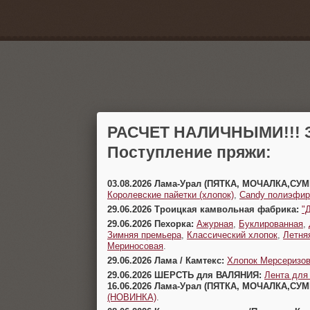
РАСЧЕТ НАЛИЧНЫМИ!!! З
Поступление пряжи:
03.08.2026 Лама-Урал (ПЯТКА, МОЧАЛКА,СУ
Королевские пайетки (хлопок)
,
Candy полиэфир
29.06.2026 Троицкая камвольная фабрика:
"
29.06.2026 Пехорка:
Ажурная
,
Буклированная
,
Зимняя премьера
,
Классический хлопок
,
Летня
Мериносовая
.
29.06.2026 Лама / Камтекс:
Хлопок Мерсеризо
29.06.2026 ШЕРСТЬ для ВАЛЯНИЯ:
Лента для
16.06.2026 Лама-Урал (ПЯТКА, МОЧАЛКА,СУ
(НОВИНКА)
.