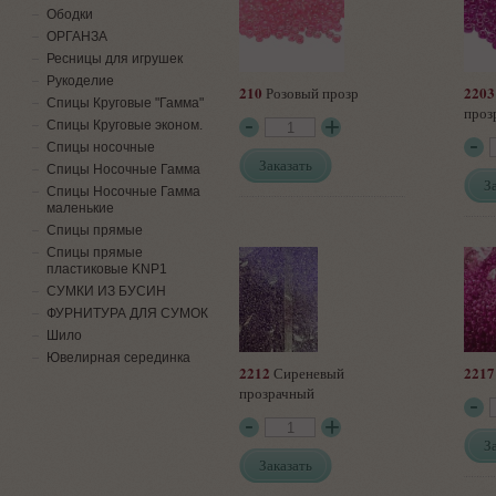
Ободки
ОРГАНЗА
Ресницы для игрушек
Рукоделие
210
2203
Розовый прозр
Спицы Круговые "Гамма"
проз
Спицы Круговые эконом.
Спицы носочные
Заказать
Спицы Носочные Гамма
З
Спицы Носочные Гамма
маленькие
Спицы прямые
Спицы прямые
пластиковые KNP1
СУМКИ ИЗ БУСИН
ФУРНИТУРА ДЛЯ СУМОК
Шило
Ювелирная серединка
2212
2217
Сиреневый
прозрачный
З
Заказать