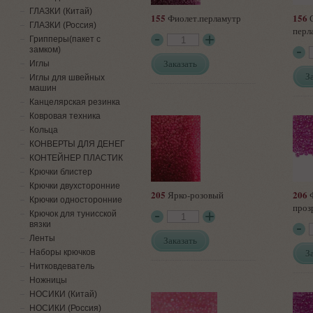
ГЛАЗКИ (Китай)
155
156
Фиолет.перламутр
ГЛАЗКИ (Россия)
перл
Грипперы(пакет с
замком)
Заказать
Иглы
З
Иглы для швейных
машин
Канцелярская резинка
Ковровая техника
Кольца
КОНВЕРТЫ ДЛЯ ДЕНЕГ
КОНТЕЙНЕР ПЛАСТИК
Крючки блистер
Крючки двухсторонние
205
206
Ярко-розовый
Ф
Крючки односторонние
проз
Крючок для тунисской
вязки
Ленты
Заказать
З
Наборы крючков
Нитковдеватель
Ножницы
НОСИКИ (Китай)
НОСИКИ (Россия)