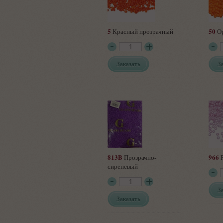
5
50
Красный прозрачный
О
Заказать
З
813B
966
Прозрачно-
Р
сиреневый
З
Заказать