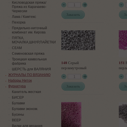
Кисловодская пряжа/
Пряжа из Карачаево-
Черкесии
Заказать
З
Лама / Камтекс
Пехорка
Прядильно-ниточный
комбинат им. Кирова
ПЯТКА,
МОЧАЛКА,ШНУР,ПАЙЕТКИ
СЕАМ
Семеновская пряжа
Троицкая камвольная
148
151
Серый
Р
фабрика
перламутровый
перл
ШЕРСТЬ для ВАЛЯНИЯ
ЖУРНАЛЫ ПО ВЯЗАНИЮ
Наборы Ниток
Заказать
З
Фурнитура
Канитель жесткая
БИСЕР
Булавки
Булавки эконом.
Бусины
ВЕЕР
Вилки для вязания