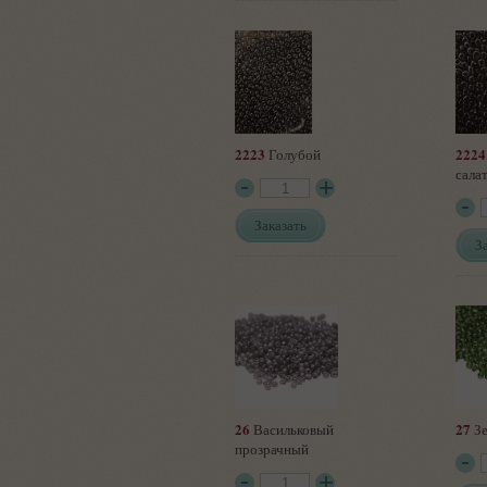
2223
2224
Голубой
сала
Заказать
З
26
27
Васильковый
Зе
прозрачный