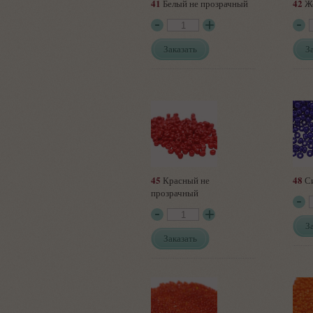
41
42
Белый не прозрачный
Же
Заказать
З
45
48
Красный не
Си
прозрачный
З
Заказать