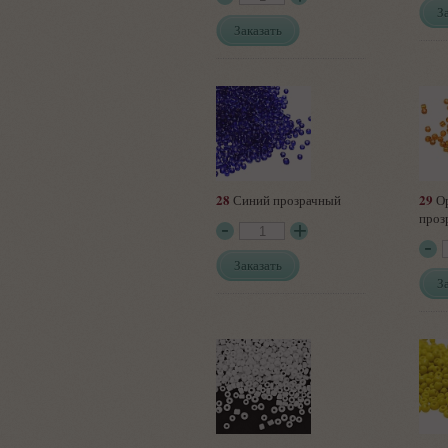
З
Заказать
28
29
Синий прозрачный
О
проз
Заказать
З