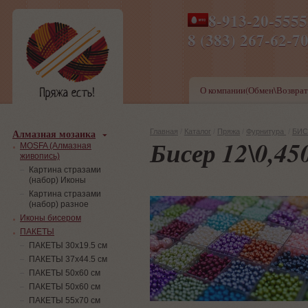
8-913-20-555
ПН-ПТ 8-17,СБ-ВС 9-1
8 (383) 267-6
О компании(Обмен\Возврат
Алмазная мозаика
Главная
/
Каталог
/
Пряжа
/
Фурнитура
/
БИС
Бисер 12\0,45
MOSFA (Алмазная
живопись)
Картина стразами
(набор) Иконы
Картина стразами
(набор) разное
Иконы бисером
ПАКЕТЫ
ПАКЕТЫ 30х19.5 см
ПАКЕТЫ 37х44.5 см
ПАКЕТЫ 50х60 см
ПАКЕТЫ 50х60 см
ПАКЕТЫ 55х70 см