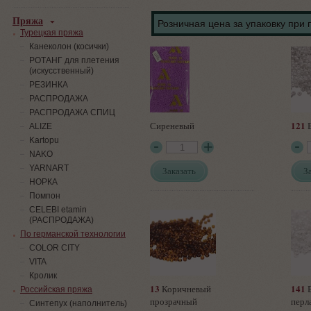
Пряжа
Розничная цена за упаковку при 
Турецкая пряжа
Канеколон (косички)
РОТАНГ для плетения
(искусственный)
PЕЗИНКА
РАСПРОДАЖА
РАСПРОДАЖА СПИЦ
121
Сиреневый
Б
ALIZE
Kartopu
NAKO
YARNART
Заказать
З
НОРКА
Помпон
СELEBI etamin
(РАСПРОДАЖА)
По германской технологии
COLOR CITY
VITA
Кролик
13
141
Коричневый
Б
Российская пряжа
прозрачный
перл
Синтепух (наполнитель)