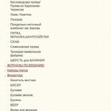
Кисловодская пряжа/
Пряжа из Карачаево-
Черкесии
Лама / Камтекс
Пехорка
Прядильно-ниточный
комбинат им. Кирова
ПЯТКА,
МОЧАЛКА,ШНУР,ПАЙЕТКИ
СЕАМ
Семеновская пряжа
Троицкая камвольная
фабрика
ШЕРСТЬ для ВАЛЯНИЯ
ЖУРНАЛЫ ПО ВЯЗАНИЮ
Наборы Ниток
Фурнитура
Канитель жесткая
БИСЕР
Булавки
Булавки эконом.
Бусины
ВЕЕР
Вилки для вязания