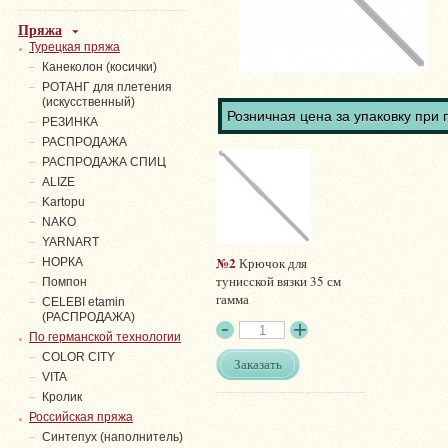
Пряжа
Турецкая пряжа
Канеколон (косички)
РОТАНГ для плетения
(искусственный)
Розничная цена за упаковку при 
PЕЗИНКА
РАСПРОДАЖА
РАСПРОДАЖА СПИЦ
ALIZE
Kartopu
NAKO
YARNART
№2
Крючок для
НОРКА
тунисской вязки 35 см
Помпон
гамма
СELEBI etamin
(РАСПРОДАЖА)
По германской технологии
COLOR CITY
Заказать
VITA
Кролик
Российская пряжа
Синтепух (наполнитель)