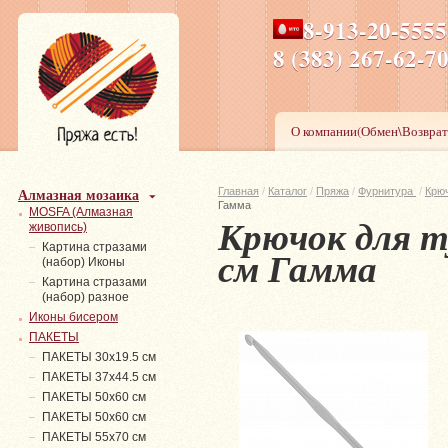
8-913-20-555
ПН-ПТ 8-17,СБ-ВС 9-1
8 (383) 267-6
О компании(Обмен\Возврат
Алмазная мозаика
Главная
/
Каталог
/
Пряжа
/
Фурнитура
/
Крюч
Гамма
MOSFA (Алмазная
Крючок для т
живопись)
Картина стразами
см Гамма
(набор) Иконы
Картина стразами
(набор) разное
Иконы бисером
ПАКЕТЫ
ПАКЕТЫ 30х19.5 см
ПАКЕТЫ 37х44.5 см
ПАКЕТЫ 50х60 см
ПАКЕТЫ 50х60 см
ПАКЕТЫ 55х70 см