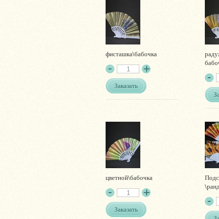
фисташка\бабочка
раду
бабо
Заказать
З
цветной\бабочка
Подс
\ран
Заказать
З