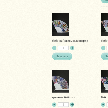
бабочки\цветы в леопарде
бабо
Заказать
З
цветные бабочки
Бабо