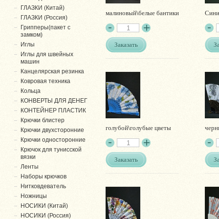
ГЛАЗКИ (Китай)
малиновый\белые бантики
Сини
ГЛАЗКИ (Россия)
Грипперы(пакет с
замком)
Заказать
З
Иглы
Иглы для швейных
машин
Канцелярская резинка
Ковровая техника
Кольца
КОНВЕРТЫ ДЛЯ ДЕНЕГ
КОНТЕЙНЕР ПЛАСТИК
Крючки блистер
голубой\голубые цветы
черн
Крючки двухсторонние
Крючки односторонние
Крючок для тунисской
вязки
Заказать
З
Ленты
Наборы крючков
Нитковдеватель
Ножницы
НОСИКИ (Китай)
НОСИКИ (Россия)