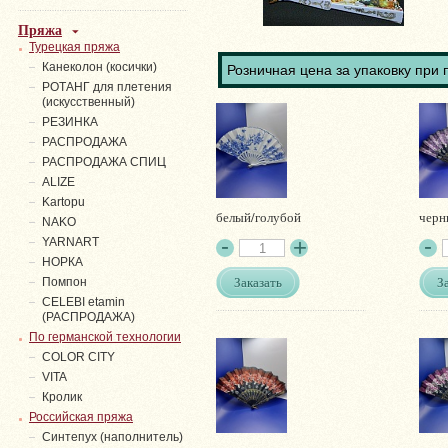
Пряжа
Турецкая пряжа
Канеколон (косички)
Розничная цена за упаковку при 
РОТАНГ для плетения
(искусственный)
PЕЗИНКА
РАСПРОДАЖА
РАСПРОДАЖА СПИЦ
ALIZE
Kartopu
белый/голубой
черн
NAKO
YARNART
НОРКА
Заказать
З
Помпон
СELEBI etamin
(РАСПРОДАЖА)
По германской технологии
COLOR CITY
VITA
Кролик
Российская пряжа
Синтепух (наполнитель)