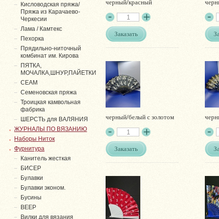
черный/красный
черн
Кисловодская пряжа/
Пряжа из Карачаево-
Черкесии
Лама / Камтекс
Заказать
З
Пехорка
Прядильно-ниточный
комбинат им. Кирова
ПЯТКА,
МОЧАЛКА,ШНУР,ПАЙЕТКИ
СЕАМ
Семеновская пряжа
Троицкая камвольная
фабрика
черный/белый с золотом
черн
ШЕРСТЬ для ВАЛЯНИЯ
ЖУРНАЛЫ ПО ВЯЗАНИЮ
Наборы Ниток
Заказать
З
Фурнитура
Канитель жесткая
БИСЕР
Булавки
Булавки эконом.
Бусины
ВЕЕР
Вилки для вязания