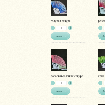
голубая сакура
розо
Заказать
З
розовый\зеленый сакура
ярко
Заказать
З