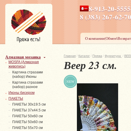
8-913-20-555
ПН-ПТ 8-17,СБ-ВС 9-1
8 (383) 267-6
О компании(Обмен\Возврат
Алмазная мозаика
Главная
/
Каталог
/
Пряжа
/
Фурнитура
/
ВЕЕ
Веер 23 см.
MOSFA (Алмазная
живопись)
Картина стразами
(набор) Иконы
Картина стразами
(набор) разное
Иконы бисером
ПАКЕТЫ
ПАКЕТЫ 30х19.5 см
ПАКЕТЫ 37х44.5 см
ПАКЕТЫ 50х60 см
ПАКЕТЫ 50х60 см
ПАКЕТЫ 55х70 см