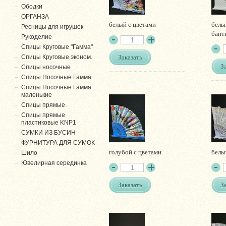
Ободки
ОРГАНЗА
белый с цветами
белы
Ресницы для игрушек
бант
Рукоделие
Спицы Круговые "Гамма"
Заказать
Спицы Круговые эконом.
З
Спицы носочные
Спицы Носочные Гамма
Спицы Носочные Гамма
маленькие
Спицы прямые
Спицы прямые
пластиковые KNP1
СУМКИ ИЗ БУСИН
ФУРНИТУРА ДЛЯ СУМОК
голубой с цветами
белы
Шило
Ювелирная серединка
Заказать
З