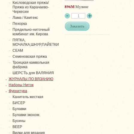
Кисловодская пряжа/
896М
Мулине
Пряжа из Карачаево-
Черкесии
Лама / Камтекс
Пехорка
Заказать
Прядильно-ниточный
комбинат им. Кирова
ПЯТКА,
МОЧАЛКА,ШНУР,ПАЙЕТКИ
СЕАМ
Семеновская пряжа
Троицкая камвольная
фабрика
ШЕРСТЬ для ВАЛЯНИЯ
ЖУРНАЛЫ ПО ВЯЗАНИЮ
Наборы Ниток
Фурнитура
Канитель жесткая
БИСЕР
Булавки
Булавки эконом.
Бусины
ВЕЕР
Вилки для вязания