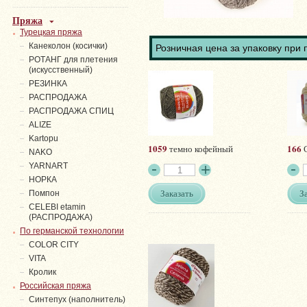
Пряжа
Турецкая пряжа
Канеколон (косички)
Розничная цена за упаковку при 
РОТАНГ для плетения
(искусственный)
PЕЗИНКА
РАСПРОДАЖА
РАСПРОДАЖА СПИЦ
ALIZE
Kartopu
1059
166
темно кофейный
С
NAKO
YARNART
НОРКА
Заказать
З
Помпон
СELEBI etamin
(РАСПРОДАЖА)
По германской технологии
COLOR CITY
VITA
Кролик
Российская пряжа
Синтепух (наполнитель)