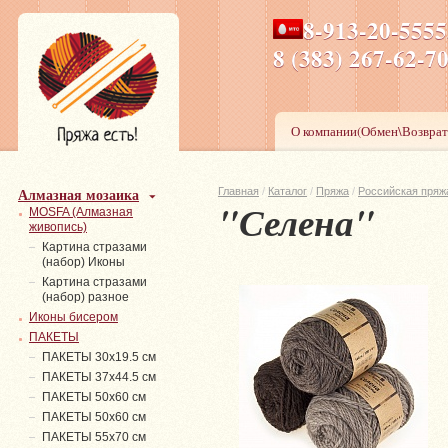
8-913-20-555
ПН-ПТ 8-17,СБ-ВС 9-1
8 (383) 267-6
О компании(Обмен\Возврат
Алмазная мозаика
Главная
/
Каталог
/
Пряжа
/
Российская пряж
"Селена"
MOSFA (Алмазная
живопись)
Картина стразами
(набор) Иконы
Картина стразами
(набор) разное
Иконы бисером
ПАКЕТЫ
ПАКЕТЫ 30х19.5 см
ПАКЕТЫ 37х44.5 см
ПАКЕТЫ 50х60 см
ПАКЕТЫ 50х60 см
ПАКЕТЫ 55х70 см