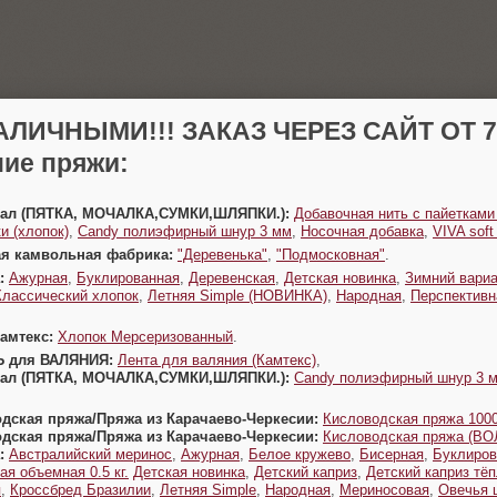
АЛИЧНЫМИ!!! ЗАКАЗ ЧЕРЕЗ САЙТ ОТ 70
ие пряжи:
Урал (ПЯТКА, МОЧАЛКА,СУМКИ,ШЛЯПКИ.):
Добавочная нить с пайетками
и (хлопок)
,
Candy полиэфирный шнур 3 мм
,
Носочная добавка
,
VIVA sof
ая камвольная фабрика:
"Деревенька"
,
"Подмосковная"
.
:
Ажурная
,
Буклированная
,
Деревенская
,
Детская новинка
,
Зимний вариа
Классический хлопок
,
Летняя Simple (НОВИНКА)
,
Народная
,
Перспективн
Камтекс:
Хлопок Мерсеризованный
.
Ь для ВАЛЯНИЯ:
Лента для валяния (Камтекс)
,
Урал (ПЯТКА, МОЧАЛКА,СУМКИ,ШЛЯПКИ.):
Candy полиэфирный шнур 3 
одская пряжа/Пряжа из Карачаево-Черкесии:
Кисловодская пряжа 1000
одская пряжа/Пряжа из Карачаево-Черкесии:
Кисловодская пряжа (В
:
Австралийский меринос
,
Ажурная
,
Белое кружево
,
Бисерная
,
Буклиров
ая объемная 0.5 кг.
Детская новинка
,
Детский каприз
,
Детский каприз тё
я
,
Кроссбред Бразилии
,
Летняя Simple
,
Народная
,
Мериносовая
,
Овечья 