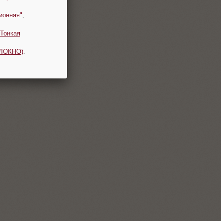
ионная"
,
Тонкая
ОЛОКНО)
.