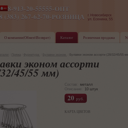
8-913-20-55555-ОПТ
ПН-ПТ 8-17,СБ-ВС 9-17
8 (383) 267-62-70-РОЗНИЦА
г. Новосибирск
ул. Есенина, 55
О компании(Обмен\Возврат)
Каталог
Розничная продажа
У
аталог
/
Пряжа
/
Фурнитура
/
Булавки эконом.
/
Булавки эконом ассорти (28/32/45/55 м
авки эконом ассорти
/32/45/55 мм)
Состав:
металл
Описание:
10 штук
20
руб.
КАРТА ЦВЕТОВ