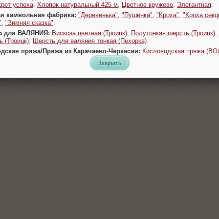
крет успеха
,
Хлопок натуральный 425 м
,
Цветное кружево
,
Элегантная
.
ая камвольная фабрика:
"Деревенька"
,
"Пушинка"
,
"Кроха"
,
"Кроха секц
"
,
"Зимняя сказка"
.
Ь для ВАЛЯНИЯ:
Вискоза цветная (Троицк)
,
Полутонкая шерсть (Троицк)
,
 (Троицк)
,
Шерсть для валяния тонкая (Пехорка)
.
одская пряжа/Пряжа из Карачаево-Черкесии:
Кисловодская пряжа (В
Закрыть