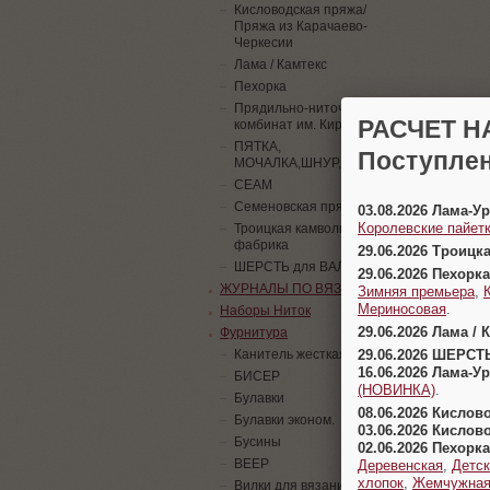
Кисловодская пряжа/
Пряжа из Карачаево-
Черкесии
Лама / Камтекс
Пехорка
Прядильно-ниточный
РАСЧЕТ Н
комбинат им. Кирова
ПЯТКА,
Поступлен
МОЧАЛКА,ШНУР,ПАЙЕТКИ
СЕАМ
Семеновская пряжа
03.08.2026 Лама-
Королевские пайетк
Троицкая камвольная
фабрика
29.06.2026 Троицк
ШЕРСТЬ для ВАЛЯНИЯ
29.06.2026 Пехорка
ЖУРНАЛЫ ПО ВЯЗАНИЮ
Зимняя премьера
,
Мериносовая
.
Наборы Ниток
29.06.2026 Лама / 
Фурнитура
29.06.2026 ШЕРСТ
Канитель жесткая
16.06.2026 Лама-
БИСЕР
(НОВИНКА)
.
Булавки
08.06.2026 Кислов
Булавки эконом.
03.06.2026 Кислов
Бусины
02.06.2026 Пехорка
ВЕЕР
Деревенская
,
Детск
хлопок
,
Жемчужна
Вилки для вязания