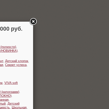
00 руб.
 (полиэстр)
,
t (НОВИНКА)
.
нт
,
Детский хлопок
,
ая
,
Секрет успеха
,
мм
,
VIVA soft
 (килограмм)
.
ОЛОКНО)
.
анная
,
плый
,
Детский
шерсть
,
Школьная
,