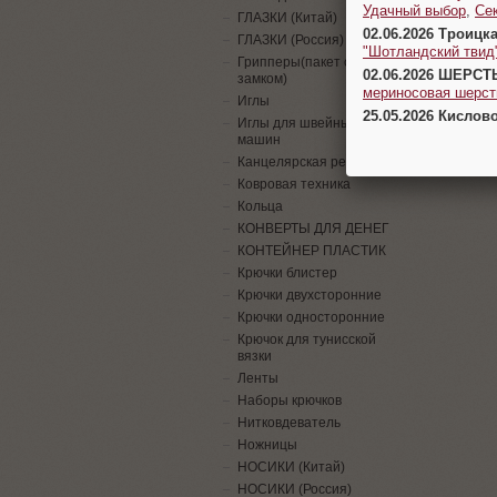
Удачный выбор
,
Се
ГЛАЗКИ (Китай)
02.06.2026 Троицк
ГЛАЗКИ (Россия)
"Шотландский твид
Грипперы(пакет с
02.06.2026 ШЕРСТ
замком)
мериносовая шерсть
Иглы
25.05.2026 Кислов
Иглы для швейных
машин
Канцелярская резинка
Ковровая техника
Кольца
КОНВЕРТЫ ДЛЯ ДЕНЕГ
КОНТЕЙНЕР ПЛАСТИК
Крючки блистер
Крючки двухсторонние
Крючки односторонние
Крючок для тунисской
вязки
Ленты
Наборы крючков
Нитковдеватель
Ножницы
НОСИКИ (Китай)
НОСИКИ (Россия)