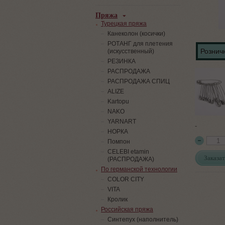
Пряжа
Турецкая пряжа
Канеколон (косички)
РОТАНГ для плетения
Розничн
(искусственный)
PЕЗИНКА
РАСПРОДАЖА
РАСПРОДАЖА СПИЦ
ALIZE
Kartopu
NAKO
YARNART
-
НОРКА
Помпон
СELEBI etamin
Заказат
(РАСПРОДАЖА)
По германской технологии
COLOR CITY
VITA
Кролик
Российская пряжа
Синтепух (наполнитель)