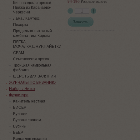
94-190
Розовое золото
Кисловодская пряжа/
Пряжа из Карачаево-
Черкесии
Лама / Камтекс
Заказать
Пехорка
Прядильно-ниточный
комбинат им. Кирова
ПЯТКА,
МОЧАЛКА,ШНУР,ПАЙЕТКИ
СЕАМ
Семеновская пряжа
Троицкая камвольная
фабрика
ШЕРСТЬ для ВАЛЯНИЯ
ЖУРНАЛЫ ПО ВЯЗАНИЮ
Наборы Ниток
Фурнитура
Канитель жесткая
БИСЕР
Булавки
Булавки эконом.
Бусины
ВЕЕР
Вилки для вязания