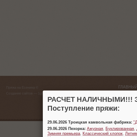
ГЛАВНЫЙ
Пряжа на Есенина ©
(383) 
Создание сайтов
— 1gt.ru
РАСЧЕТ НАЛИЧНЫМИ!!! З
г. Новосиб
Поступление пряжи:
29.06.2026 Троицкая камвольная фабрика:
"
29.06.2026 Пехорка:
Ажурная
,
Буклированная
,
Зимняя премьера
,
Классический хлопок
,
Летня