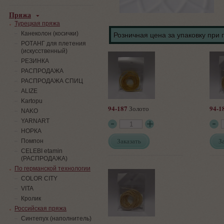
Пряжа
Турецкая пряжа
Канеколон (косички)
Розничная цена за упаковку при 
РОТАНГ для плетения
(искусственный)
PЕЗИНКА
РАСПРОДАЖА
РАСПРОДАЖА СПИЦ
ALIZE
Kartopu
94-187
94-1
Золото
NAKO
YARNART
НОРКА
Заказать
З
Помпон
СELEBI etamin
(РАСПРОДАЖА)
По германской технологии
COLOR CITY
VITA
Кролик
Российская пряжа
Синтепух (наполнитель)