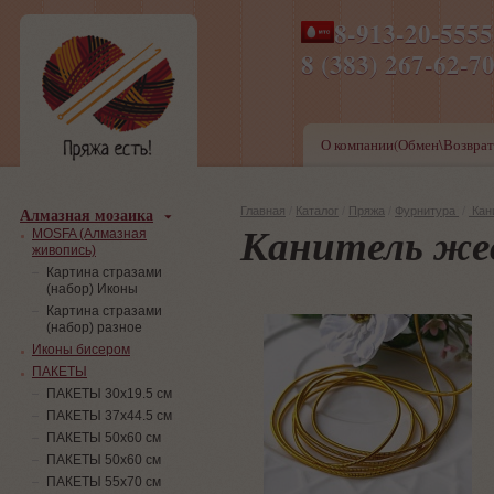
8-913-20-555
ПН-ПТ 8-17,СБ-ВС 9-1
8 (383) 267-6
О компании(Обмен\Возврат
Алмазная мозаика
Главная
/
Каталог
/
Пряжа
/
Фурнитура
/
Кан
Канитель же
MOSFA (Алмазная
живопись)
Картина стразами
(набор) Иконы
Картина стразами
(набор) разное
Иконы бисером
ПАКЕТЫ
ПАКЕТЫ 30х19.5 см
ПАКЕТЫ 37х44.5 см
ПАКЕТЫ 50х60 см
ПАКЕТЫ 50х60 см
ПАКЕТЫ 55х70 см