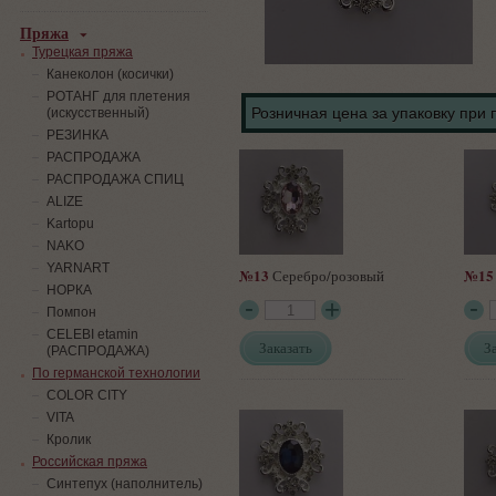
Пряжа
Турецкая пряжа
Канеколон (косички)
РОТАНГ для плетения
Розничная цена за упаковку при 
(искусственный)
PЕЗИНКА
РАСПРОДАЖА
РАСПРОДАЖА СПИЦ
ALIZE
Kartopu
NAKO
YARNART
№13
№15
Серебро/розовый
НОРКА
Помпон
СELEBI etamin
Заказать
З
(РАСПРОДАЖА)
По германской технологии
COLOR CITY
VITA
Кролик
Российская пряжа
Синтепух (наполнитель)