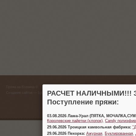
ГЛАВНЫЙ
Пряжа на Есенина ©
(383) 
РАСЧЕТ НАЛИЧНЫМИ!!! З
Создание сайтов
— 1gt.ru
Поступление пряжи:
г. Новосиб
03.08.2026 Лама-Урал (ПЯТКА, МОЧАЛКА,СУ
Королевские пайетки (хлопок)
,
Candy полиэфир
29.06.2026 Троицкая камвольная фабрика:
"
29.06.2026 Пехорка:
Ажурная
,
Буклированная
,