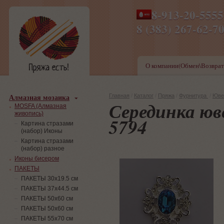
8-913-20-555
ПН-ПТ 8-17,СБ-ВС 9-1
8 (383) 267-6
О компании(Обмен\Возврат
Алмазная мозаика
Главная
/
Каталог
/
Пряжа
/
Фурнитура
/
Юве
Серединка юв
MOSFA (Алмазная
живопись)
5794
Картина стразами
(набор) Иконы
Картина стразами
(набор) разное
Иконы бисером
ПАКЕТЫ
ПАКЕТЫ 30х19.5 см
ПАКЕТЫ 37х44.5 см
ПАКЕТЫ 50х60 см
ПАКЕТЫ 50х60 см
ПАКЕТЫ 55х70 см