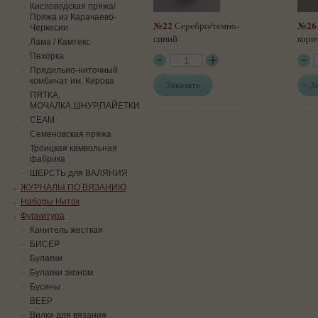
Кисловодская пряжа/
Пряжа из Карачаево-
№22
№26
Серебро/темно-
Черкесии
синий
кори
Лама / Камтекс
Пехорка
Прядильно-ниточный
комбинат им. Кирова
Заказать
З
ПЯТКА,
МОЧАЛКА,ШНУР,ПАЙЕТКИ
СЕАМ
Семеновская пряжа
Троицкая камвольная
фабрика
ШЕРСТЬ для ВАЛЯНИЯ
ЖУРНАЛЫ ПО ВЯЗАНИЮ
Наборы Ниток
Фурнитура
Канитель жесткая
БИСЕР
Булавки
Булавки эконом.
Бусины
ВЕЕР
Вилки для вязания