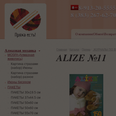
8-913-20-555
ПН-ПТ 8-17,СБ-ВС 9-1
8 (383) 267-6
О компании(Обмен\Возврат
Алмазная мозаика
Главная
/
Каталог
/
Пряжа
/
ЖУРНАЛЫ ПО 
ALIZE №11
MOSFA (Алмазная
живопись)
Картина стразами
(набор) Иконы
Картина стразами
(набор) разное
Иконы бисером
ПАКЕТЫ
ПАКЕТЫ 30х19.5 см
ПАКЕТЫ 37х44.5 см
ПАКЕТЫ 50х60 см
ПАКЕТЫ 50х60 см
ПАКЕТЫ 55х70 см