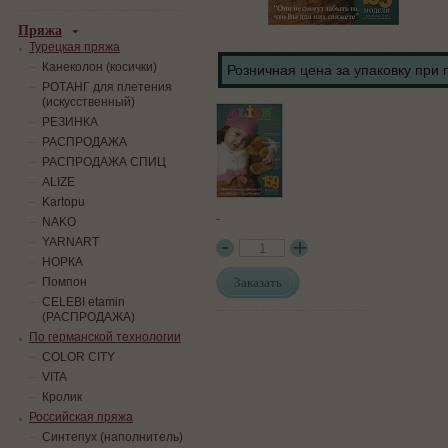
Пряжа
Турецкая пряжа
Канеколон (косички)
Розничная цена за упаковку при 
РОТАНГ для плетения
(искусственный)
PЕЗИНКА
РАСПРОДАЖА
РАСПРОДАЖА СПИЦ
ALIZE
Kartopu
-
NAKO
YARNART
НОРКА
Заказать
Помпон
СELEBI etamin
(РАСПРОДАЖА)
По германской технологии
COLOR CITY
VITA
Кролик
Российская пряжа
Синтепух (наполнитель)