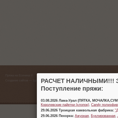
ГЛАВНЫЙ
Пряжа на Есенина ©
(383) 
РАСЧЕТ НАЛИЧНЫМИ!!! З
Создание сайтов
— 1gt.ru
Поступление пряжи:
г. Новосиб
03.08.2026 Лама-Урал (ПЯТКА, МОЧАЛКА,СУ
Королевские пайетки (хлопок)
,
Candy полиэфир
29.06.2026 Троицкая камвольная фабрика:
"
29.06.2026 Пехорка:
Ажурная
,
Буклированная
,