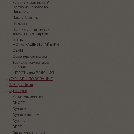
Кисловодская пряжа/
Пряжа из Карачаево-
Черкесии
Лама / Камтекс
Пехорка
Прядильно-ниточный
комбинат им. Кирова
ПЯТКА,
МОЧАЛКА,ШНУР,ПАЙЕТКИ
СЕАМ
Семеновская пряжа
Троицкая камвольная
фабрика
ШЕРСТЬ для ВАЛЯНИЯ
ЖУРНАЛЫ ПО ВЯЗАНИЮ
Наборы Ниток
Фурнитура
Канитель жесткая
БИСЕР
Булавки
Булавки эконом.
Бусины
ВЕЕР
Вилки для вязания