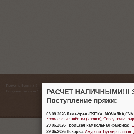
ГЛАВНЫЙ
Пряжа на Есенина ©
(383) 
РАСЧЕТ НАЛИЧНЫМИ!!! З
Создание сайтов
— 1gt.ru
Поступление пряжи:
г. Новосиб
03.08.2026 Лама-Урал (ПЯТКА, МОЧАЛКА,СУ
Королевские пайетки (хлопок)
,
Candy полиэфир
29.06.2026 Троицкая камвольная фабрика:
"
29.06.2026 Пехорка:
Ажурная
,
Буклированная
,