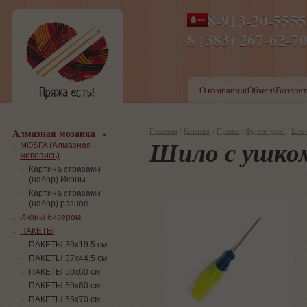
8-913-20-555
ПН-ПТ 8-17,СБ-ВС 9-1
8 (383) 267-6
О компании(Обмен\Возврат
Алмазная мозаика
Главная
/
Каталог
/
Пряжа
/
Фурнитура
/
Шил
Шило с ушко
MOSFA (Алмазная
живопись)
Картина стразами
(набор) Иконы
Картина стразами
(набор) разное
Иконы бисером
ПАКЕТЫ
ПАКЕТЫ 30х19.5 см
ПАКЕТЫ 37х44.5 см
ПАКЕТЫ 50х60 см
ПАКЕТЫ 50х60 см
ПАКЕТЫ 55х70 см