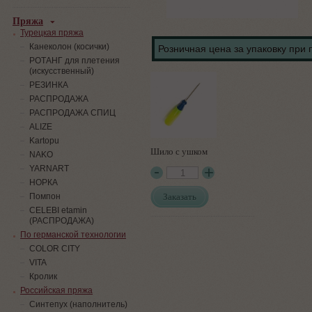
Пряжа
Турецкая пряжа
Канеколон (косички)
Розничная цена за упаковку при 
РОТАНГ для плетения
(искусственный)
PЕЗИНКА
РАСПРОДАЖА
РАСПРОДАЖА СПИЦ
ALIZE
Kartopu
Шило с ушком
NAKO
YARNART
НОРКА
Заказать
Помпон
СELEBI etamin
(РАСПРОДАЖА)
По германской технологии
COLOR CITY
VITA
Кролик
Российская пряжа
Синтепух (наполнитель)