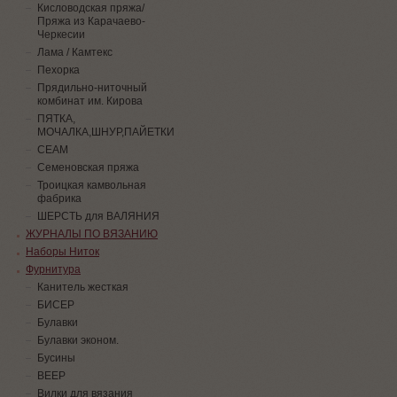
Кисловодская пряжа/
Пряжа из Карачаево-
Черкесии
Лама / Камтекс
Пехорка
Прядильно-ниточный
комбинат им. Кирова
ПЯТКА,
МОЧАЛКА,ШНУР,ПАЙЕТКИ
СЕАМ
Семеновская пряжа
Троицкая камвольная
фабрика
ШЕРСТЬ для ВАЛЯНИЯ
ЖУРНАЛЫ ПО ВЯЗАНИЮ
Наборы Ниток
Фурнитура
Канитель жесткая
БИСЕР
Булавки
Булавки эконом.
Бусины
ВЕЕР
Вилки для вязания