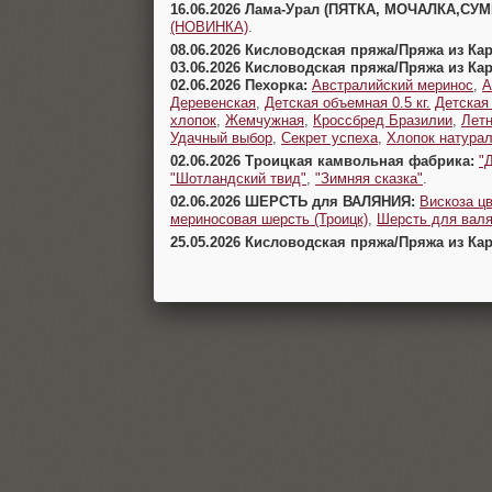
16.06.2026 Лама-Урал (ПЯТКА, МОЧАЛКА,СУ
(НОВИНКА)
.
08.06.2026 Кисловодская пряжа/Пряжа из Ка
03.06.2026 Кисловодская пряжа/Пряжа из Ка
02.06.2026 Пехорка:
Австралийский меринос
,
А
Деревенская
,
Детская объемная 0.5 кг.
Детская
хлопок
,
Жемчужная
,
Кроссбред Бразилии
,
Летн
Удачный выбор
,
Секрет успеха
,
Хлопок натура
02.06.2026 Троицкая камвольная фабрика:
"
"Шотландский твид"
,
"Зимняя сказка"
.
02.06.2026 ШЕРСТЬ для ВАЛЯНИЯ:
Вискоза цв
мериносовая шерсть (Троицк)
,
Шерсть для валя
25.05.2026 Кисловодская пряжа/Пряжа из Ка