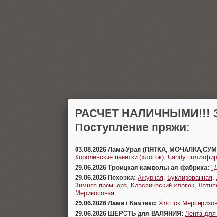
РАСЧЕТ НАЛИЧНЫМИ!!! З
Поступление пряжи:
03.08.2026 Лама-Урал (ПЯТКА, МОЧАЛКА,СУ
Королевские пайетки (хлопок)
,
Candy полиэфир
29.06.2026 Троицкая камвольная фабрика:
"
29.06.2026 Пехорка:
Ажурная
,
Буклированная
,
Зимняя премьера
,
Классический хлопок
,
Летня
Мериносовая
.
29.06.2026 Лама / Камтекс:
Хлопок Мерсеризо
29.06.2026 ШЕРСТЬ для ВАЛЯНИЯ:
Лента для