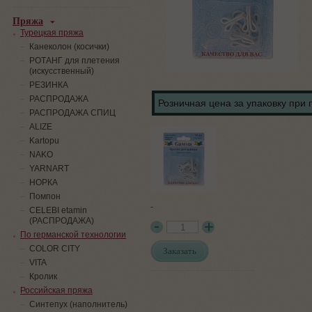
Пряжа
Турецкая пряжа
Канеколон (косички)
РОТАНГ для плетения
(искусственный)
PЕЗИНКА
РАСПРОДАЖА
Розничная цена за упаковку при 
РАСПРОДАЖА СПИЦ
ALIZE
Kartopu
NAKO
YARNART
НОРКА
Помпон
-
СELEBI etamin
(РАСПРОДАЖА)
По германской технологии
COLOR CITY
Заказать
VITA
Кролик
Российская пряжа
Синтепух (наполнитель)