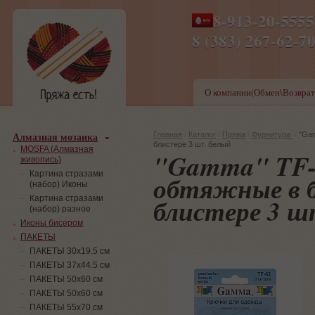
8-913-20-555
ПН-ПТ 8-17,СБ-ВС 9-1
8 (383) 267-6
О компании(Обмен\Возврат
Алмазная мозаика
Главная
/
Каталог
/
Пряжа
/
Фурнитура
/
"Ga
блистере 3 шт. белый
MOSFA (Алмазная
"Gamma" TF-
живопись)
Картина стразами
обтяжные в б
(набор) Иконы
блистере 3 ш
Картина стразами
(набор) разное
Иконы бисером
ПАКЕТЫ
ПАКЕТЫ 30х19.5 см
ПАКЕТЫ 37х44.5 см
ПАКЕТЫ 50х60 см
ПАКЕТЫ 50х60 см
ПАКЕТЫ 55х70 см