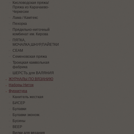
Кисловодская пряжа/
Пряжа из Карачаево-
Черкесии
Лама / Камтекс
Пехорка
Прядильно-ниточный
комбинат им. Кирова
ПЯТКА,
МОЧАЛКА,ШНУР,ПАЙЕТКИ
СЕАМ
Семеновская пряжа
Троицкая камвольная
фабрика
ШЕРСТЬ для ВАЛЯНИЯ
ЖУРНАЛЫ ПО ВЯЗАНИЮ
Наборы Ниток
Фурнитура
Канитель жесткая
БИСЕР
Булавки
Булавки эконом.
Бусины
ВЕЕР
Вилки для вязания