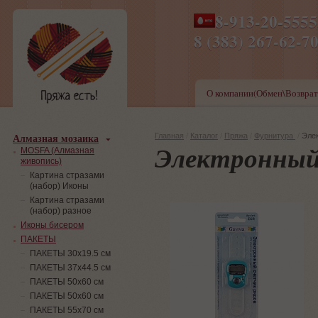
8-913-20-555
ПН-ПТ 8-17,СБ-ВС 9-1
8 (383) 267-6
О компании(Обмен\Возврат
Алмазная мозаика
Главная
/
Каталог
/
Пряжа
/
Фурнитура
/
Эле
Электронный
MOSFA (Алмазная
живопись)
Картина стразами
(набор) Иконы
Картина стразами
(набор) разное
Иконы бисером
ПАКЕТЫ
ПАКЕТЫ 30х19.5 см
ПАКЕТЫ 37х44.5 см
ПАКЕТЫ 50х60 см
ПАКЕТЫ 50х60 см
ПАКЕТЫ 55х70 см