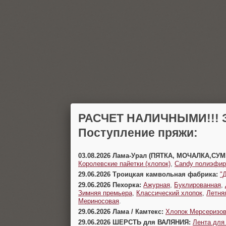
РАСЧЕТ НАЛИЧНЫМИ!!! З
Поступление пряжи:
03.08.2026 Лама-Урал (ПЯТКА, МОЧАЛКА,СУ
Королевские пайетки (хлопок)
,
Candy полиэфир
29.06.2026 Троицкая камвольная фабрика:
"
29.06.2026 Пехорка:
Ажурная
,
Буклированная
,
Зимняя премьера
,
Классический хлопок
,
Летня
Мериносовая
.
29.06.2026 Лама / Камтекс:
Хлопок Мерсеризо
29.06.2026 ШЕРСТЬ для ВАЛЯНИЯ:
Лента для