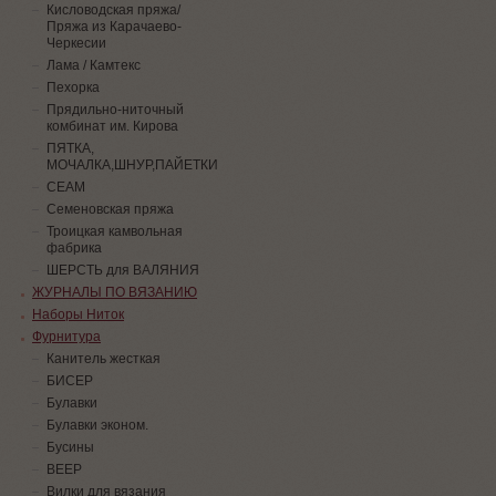
Кисловодская пряжа/
Пряжа из Карачаево-
Черкесии
Лама / Камтекс
Пехорка
Прядильно-ниточный
комбинат им. Кирова
ПЯТКА,
МОЧАЛКА,ШНУР,ПАЙЕТКИ
СЕАМ
Семеновская пряжа
Троицкая камвольная
фабрика
ШЕРСТЬ для ВАЛЯНИЯ
ЖУРНАЛЫ ПО ВЯЗАНИЮ
Наборы Ниток
Фурнитура
Канитель жесткая
БИСЕР
Булавки
Булавки эконом.
Бусины
ВЕЕР
Вилки для вязания