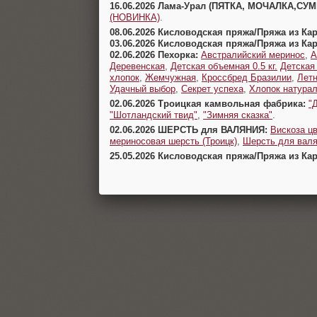
16.06.2026 Лама-Урал (ПЯТКА, МОЧАЛКА,СУ
(НОВИНКА)
.
08.06.2026 Кисловодская пряжа/Пряжа из Ка
03.06.2026 Кисловодская пряжа/Пряжа из Ка
02.06.2026 Пехорка:
Австралийский меринос
,
А
Деревенская
,
Детская объемная 0.5 кг.
Детская
хлопок
,
Жемчужная
,
Кроссбред Бразилии
,
Летн
Удачный выбор
,
Секрет успеха
,
Хлопок натура
02.06.2026 Троицкая камвольная фабрика:
"
"Шотландский твид"
,
"Зимняя сказка"
.
02.06.2026 ШЕРСТЬ для ВАЛЯНИЯ:
Вискоза цв
мериносовая шерсть (Троицк)
,
Шерсть для валя
25.05.2026 Кисловодская пряжа/Пряжа из Ка