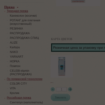
Пряжа
Турецкая пряжа
Канеколон (косички)
РОТАНГ для плетения
(искусственный)
PЕЗИНКА
РАСПРОДАЖА
РАСПРОДАЖА СПИЦ
КАРТА ЦВЕТОВ
ALIZE
Kartopu
Розничная цена за упаковку при 
NAKO
YARNART
НОРКА
Помпон
СELEBI etamin
(РАСПРОДАЖА)
По германской технологии
-
-
COLOR CITY
VITA
Кролик
Заказать
Российская пряжа
Синтепух (наполнитель)