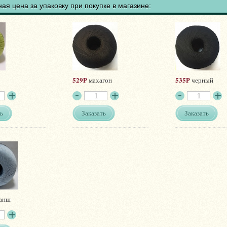
ая цена за упаковку при покупке в магазине:
529Р
535Р
махагон
черный
ь
Заказать
Заказать
анш