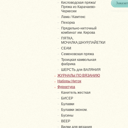
Заказат
Кисловодская пряжа/
Пряжа из Карачаево-
Черкесии
Лама / Камтекс
Пехорка
Прядильно-ниточный
комбинат им. Кирова
ПЯТКА,
МОЧАЛКА,ШНУР,ПАЙЕТКИ
СЕАМ
Семеновская пряжа
Троицкая камвольная
фабрика
ШЕРСТЬ для ВАЛЯНИЯ
ЖУРНАЛЫ ПО ВЯЗАНИЮ
Наборы Ниток
Фурнитура
Канитель жесткая
БИСЕР
Булавки
Булавки эконом.
Бусины
ВЕЕР
Вилки для вязания