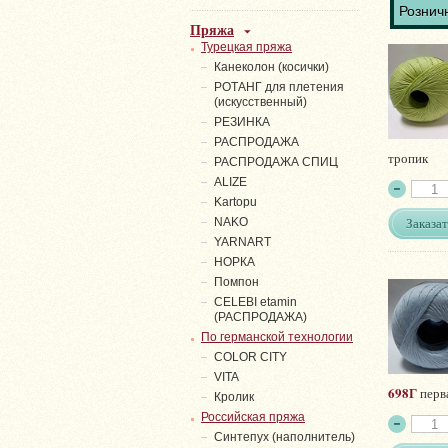
Розничн
Пряжа
Турецкая пряжа
Канеколон (косички)
РОТАНГ для плетения
(искусственный)
PЕЗИНКА
РАСПРОДАЖА
тропик
РАСПРОДАЖА СПИЦ
ALIZE
Kartopu
Заказат
NAKO
YARNART
НОРКА
Помпон
СELEBI etamin
(РАСПРОДАЖА)
По германской технологии
COLOR CITY
VITA
698Г
перв
Кролик
Российская пряжа
Синтепух (наполнитель)