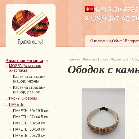
8-913-20-555
ПН-ПТ 8-17,СБ-ВС 9-1
8 (383) 267-6
О компании(Обмен\Возврат
Алмазная мозаика
Главная
/
Каталог
/
Пряжа
/
Фурнитура
/
Обо
Ободок с ка
MOSFA (Алмазная
живопись)
Картина стразами
(набор) Иконы
Картина стразами
(набор) разное
Иконы бисером
ПАКЕТЫ
ПАКЕТЫ 30х19.5 см
ПАКЕТЫ 37х44.5 см
ПАКЕТЫ 50х60 см
ПАКЕТЫ 50х60 см
ПАКЕТЫ 55х70 см