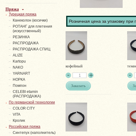
Пряжа
Турецкая пряжа
Канеколон (косички)
Розничная цена за упаковку при 
РОТАНГ для плетения
(искусственный)
PЕЗИНКА
РАСПРОДАЖА
РАСПРОДАЖА СПИЦ
ALIZE
Kartopu
кофейный
темн
NAKO
YARNART
НОРКА
Заказать
З
Помпон
СELEBI etamin
(РАСПРОДАЖА)
По германской технологии
COLOR CITY
VITA
Кролик
Российская пряжа
Синтепух (наполнитель)