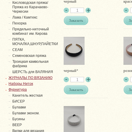
черный
крас
Кисловодская пряжа/
Пряжа из Карачаево-
Черкесии
Лама / Камтекс
Заказать
З
Пехорка
Прядильно-ниточный
комбинат им. Кирова
ПЯТКА,
МОЧАЛКА,ШНУР,ПАЙЕТКИ
СЕАМ
Семеновская пряжа
Троицкая камвольная
фабрика
черный*
розо
ШЕРСТЬ для ВАЛЯНИЯ
ЖУРНАЛЫ ПО ВЯЗАНИЮ
Наборы Ниток
Заказать
З
Фурнитура
Канитель жесткая
БИСЕР
Булавки
Булавки эконом.
Бусины
ВЕЕР
Вилки для вязания