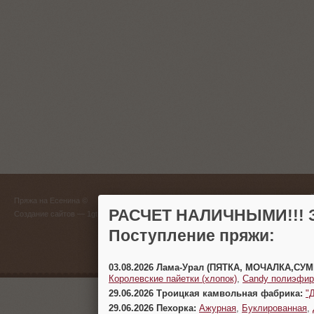
ГЛАВНЫЙ
Пряжа на Есенина ©
(383) 
РАСЧЕТ НАЛИЧНЫМИ!!! З
Создание сайтов
— 1gt.ru
Поступление пряжи:
г. Новосиб
03.08.2026 Лама-Урал (ПЯТКА, МОЧАЛКА,СУ
Королевские пайетки (хлопок)
,
Candy полиэфир
29.06.2026 Троицкая камвольная фабрика:
"
29.06.2026 Пехорка:
Ажурная
,
Буклированная
,