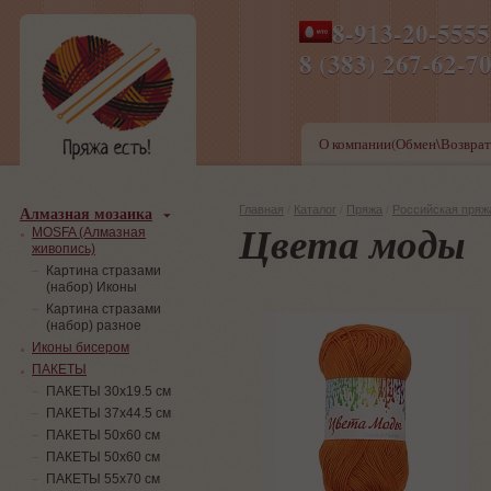
8-913-20-555
ПН-ПТ 8-17,СБ-ВС 9-1
8 (383) 267-6
О компании(Обмен\Возврат
Алмазная мозаика
Главная
/
Каталог
/
Пряжа
/
Российская пряж
Цвета моды
MOSFA (Алмазная
живопись)
Картина стразами
(набор) Иконы
Картина стразами
(набор) разное
Иконы бисером
ПАКЕТЫ
ПАКЕТЫ 30х19.5 см
ПАКЕТЫ 37х44.5 см
ПАКЕТЫ 50х60 см
ПАКЕТЫ 50х60 см
ПАКЕТЫ 55х70 см