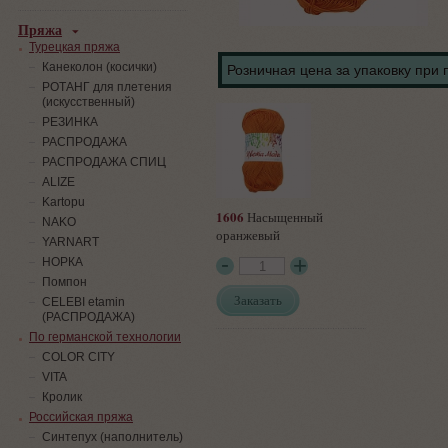
Пряжа
Турецкая пряжа
Канеколон (косички)
Розничная цена за упаковку при 
РОТАНГ для плетения
(искусственный)
PЕЗИНКА
РАСПРОДАЖА
РАСПРОДАЖА СПИЦ
ALIZE
Kartopu
1606
Насыщенный
NAKO
оранжевый
YARNART
НОРКА
Помпон
Заказать
СELEBI etamin
(РАСПРОДАЖА)
По германской технологии
COLOR CITY
VITA
Кролик
Российская пряжа
Синтепух (наполнитель)