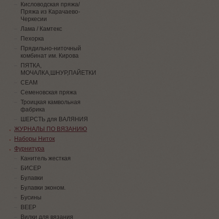
Кисловодская пряжа/
Пряжа из Карачаево-
Черкесии
Лама / Камтекс
Пехорка
Прядильно-ниточный
комбинат им. Кирова
ПЯТКА,
МОЧАЛКА,ШНУР,ПАЙЕТКИ
СЕАМ
Семеновская пряжа
Троицкая камвольная
фабрика
ШЕРСТЬ для ВАЛЯНИЯ
ЖУРНАЛЫ ПО ВЯЗАНИЮ
Наборы Ниток
Фурнитура
Канитель жесткая
БИСЕР
Булавки
Булавки эконом.
Бусины
ВЕЕР
Вилки для вязания