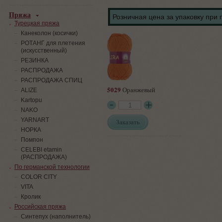
Пряжа
Розничная цена за упаковку при 
Турецкая пряжа
Канеколон (косички)
РОТАНГ для плетения
(искусственный)
PЕЗИНКА
РАСПРОДАЖА
РАСПРОДАЖА СПИЦ
5029
Оранжевый
ALIZE
Kartopu
NAKO
YARNART
Заказать
НОРКА
Помпон
СELEBI etamin
(РАСПРОДАЖА)
По германской технологии
COLOR CITY
VITA
Кролик
Российская пряжа
Синтепух (наполнитель)