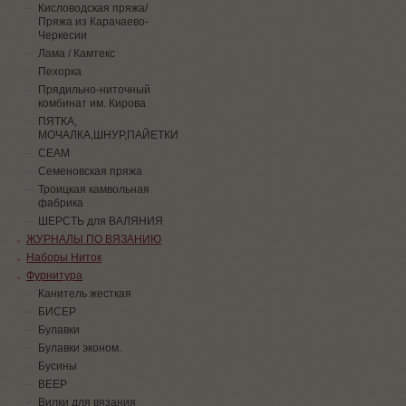
Кисловодская пряжа/
Пряжа из Карачаево-
Черкесии
Лама / Камтекс
Пехорка
Прядильно-ниточный
комбинат им. Кирова
ПЯТКА,
МОЧАЛКА,ШНУР,ПАЙЕТКИ
СЕАМ
Семеновская пряжа
Троицкая камвольная
фабрика
ШЕРСТЬ для ВАЛЯНИЯ
ЖУРНАЛЫ ПО ВЯЗАНИЮ
Наборы Ниток
Фурнитура
Канитель жесткая
БИСЕР
Булавки
Булавки эконом.
Бусины
ВЕЕР
Вилки для вязания