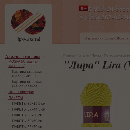
8-913-20-555
ПН-ПТ 8-17,СБ-ВС 9-1
8 (383) 267-6
О компании(Обмен\Возврат
Алмазная мозаика
Главная
/
Каталог
/
Пряжа
/
По германской т
"Лира" Lira (V
MOSFA (Алмазная
живопись)
Картина стразами
(набор) Иконы
Картина стразами
(набор) разное
Иконы бисером
ПАКЕТЫ
ПАКЕТЫ 30х19.5 см
ПАКЕТЫ 37х44.5 см
ПАКЕТЫ 50х60 см
ПАКЕТЫ 50х60 см
ПАКЕТЫ 55х70 см