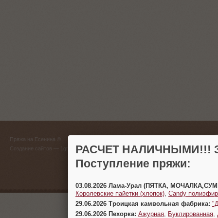
ГЛАВНЫЙ
Пряжа на Есенина ©
(383) 
РАСЧЕТ НАЛИЧНЫМИ!!! З
Создание сайтов
— 1gt.ru
Поступление пряжи:
г. Новосиб
03.08.2026 Лама-Урал (ПЯТКА, МОЧАЛКА,СУ
Королевские пайетки (хлопок)
,
Candy полиэфир
29.06.2026 Троицкая камвольная фабрика:
"
29.06.2026 Пехорка:
Ажурная
,
Буклированная
,